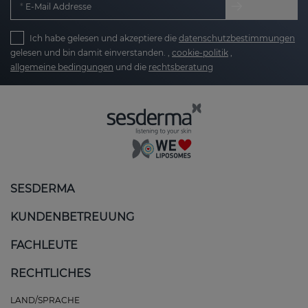
E-Mail Addresse
Ich habe gelesen und akzeptiere die
datenschutzbestimmungen
gelesen und bin damit einverstanden. ,
cookie-politik
,
allgemeine bedingungen
und die
rechtsberatung
SESDERMA
KUNDENBETREUUNG
FACHLEUTE
RECHTLICHES
LAND/SPRACHE