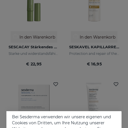
In den Warenkorb
In den Warenkorb
SESCACAY Stärkendes Nagelserum
SESKAVEL KAPILLARREPARATUR
Starke und widerstandsfähige Nägel
Protection and repair of the stem and split ends which regain their natural look.
€ 22,95
€ 16,95
Bei Sesderma verwenden wir unsere eigenen und
Cookies von Dritten, um Ihre Nutzung unserer