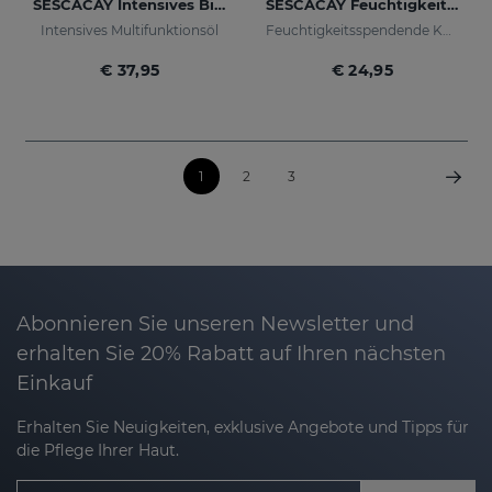
SESCACAY Intensives Bio-Öl
SESCACAY Feuchtigkeitsspendende Körpercreme
Intensives Multifunktionsöl
Feuchtigkeitsspendende Körpercreme
€ 37,95
€ 24,95
1
2
3
Abonnieren Sie unseren Newsletter und
erhalten Sie 20% Rabatt auf Ihren nächsten
Einkauf
Erhalten Sie Neuigkeiten, exklusive Angebote und Tipps für
die Pflege Ihrer Haut.