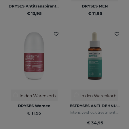
DRYSES Antitranspirant-Lösung
DRYSES MEN
€ 13,95
€ 11,95
In den Warenkorb
In den Warenkorb
DRYSES Women
ESTRYSES ANTI-DEHNUNGSSTREIFEN-SERUM FORTE 50 ML
Intensive shock treatment of stretch marks shock (pearly white).
€ 11,95
€ 34,95