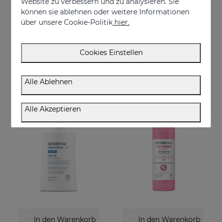
Website zu verbessern und zu analysieren. Sie
können sie ablehnen oder weitere Informationen
über unsere Cookie-Politik
hier.
In den Warenkorb
In den Warenkorb
SESKAVEL Plus Kapseln
VITISES Nanogel
Cookies Einstellen
Nahrungsergänzungsmittel
Regulate and accelerate skin pigmentation
€ 34,95
€ 57,95
Alle Ablehnen
Alle Akzeptieren
In den Warenkorb
In den Warenkorb