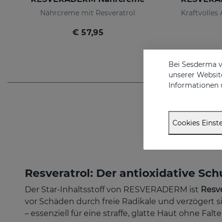
Nährcreme mit Resveratrol
€ 57,95
Bei Sesderma v
unserer Website
Informationen 
Cookies Einste
Resveratrol: Der antioxidative Sch
Der Star-Inhaltsstoff von RESVERADERM ist
Resve
vor Schäden durch freie Radikale und verzögert s
– essenziell für eine straffe, glatte Haut ohne Fal