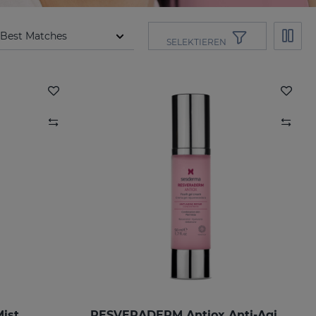
SELEKTIEREN
ist
RESVERADERM Antiox Anti-Aging-Konzentrat