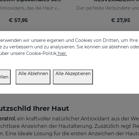
Kraftvolles Antioxidans, das die Haut vor Umwelteinflüssen schützt
€ 57,95
€ 27,95
erwenden wir unsere eigenen und Cookies von Dritten, um Ihr
 zu verbessern und zu analysieren. Sie können sie ablehnen ode
über unsere Cookie-Politik
hier.
Alle Ablehnen
Alle Akzeptieren
llen
utzschild Ihrer Haut
ratrol
, ein kraftvoller natürlicher Antioxidant aus der W
ichtbare Anzeichen der Hautalterung. Zusätzlich regt Re
ten. Eine ideale Lösung für die ersten Anzeichen der Haut