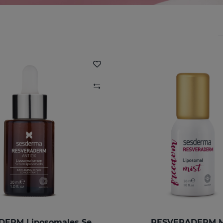
RESVERADERM Liposomales Serum
RESVERADERM M