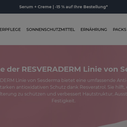
Serum + Creme | -15 % auf Ihre Bestellung*
ERPFLEGE
SONNENSCHUTZMITTEL
ERNÄHRUNG
PACKS
e der RESVERADERM Linie von 
ERM Linie von Sesderma bietet eine umfassende Anti
arken antioxidativen Schutz dank Resveratrol. Sie hilft,
Alterung zu schützen und verbessert Hautstruktur, Aus
Festigkeit.