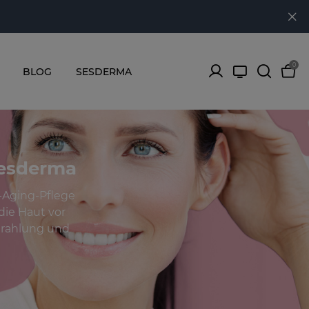
0
BLOG
SESDERMA
Sesderma
-Aging-Pflege
 die Haut vor
strahlung und