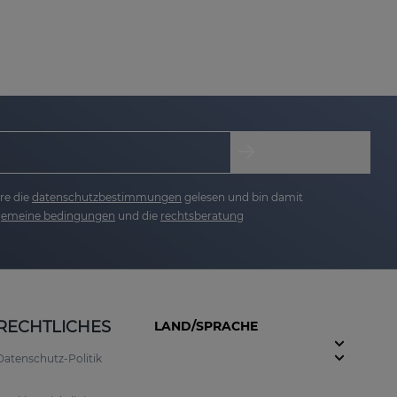
xidative und Anti-Aging-Wirkung:
 verbessert die Elastizität der Haut.
ine geschmeidige Haut.
re die
datenschutzbestimmungen
gelesen und bin damit
lgemeine bedingungen
und die
rechtsberatung
RECHTLICHES
LAND/SPRACHE
Datenschutz-Politik