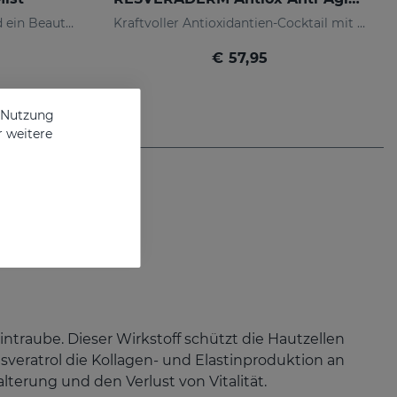
Der perfekte Verbündete und ein Beauty-Booster, den Sie immer zur Hand haben
Kraftvoller Antioxidantien-Cocktail mit Resveratrol
€ 57,95
e Nutzung
r weitere
eintraube. Dieser Wirkstoff schützt die Hautzellen
sveratrol die Kollagen- und Elastinproduktion an
alterung und den Verlust von Vitalität.