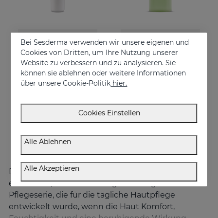
In den Warenkorb
In den Warenkorb
Bei Sesderma verwenden wir unsere eigenen und
Cookies von Dritten, um Ihre Nutzung unserer
HIDRALOE Augenkonturencreme
HIDRALOE Duschgel
Website zu verbessern und zu analysieren. Sie
Moisturizes, decongests, soothes and regenerates
Meet the moisturizing aloe vera bath gel ideal for the whole family, even for the most sensitive skins and babies immature skin
können sie ablehnen oder weitere Informationen
über unsere Cookie-Politik
hier.
€ 21,95
€ 10,95
Cookies Einstellen
Alle Ablehnen
Alle Akzeptieren
Die
HIDRALOE
Linie von Sesderma ist eine
essentielle, wirksame und gut verträgliche
Pflegeserie, die für die tägliche Hautpflege
entwickelt wurde, wenn die Haut Komfort,