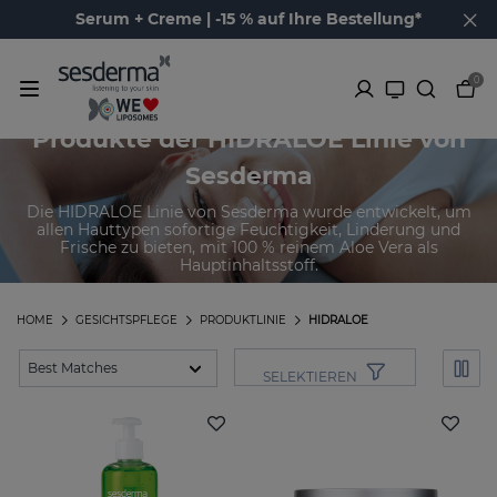
Serum + Creme | -15 % auf Ihre Bestellung*
0
Produkte der HIDRALOE Linie von
Sesderma
Die HIDRALOE Linie von Sesderma wurde entwickelt, um
allen Hauttypen sofortige Feuchtigkeit, Linderung und
Frische zu bieten, mit 100 % reinem Aloe Vera als
Hauptinhaltsstoff.
HOME
GESICHTSPFLEGE
PRODUKTLINIE
HIDRALOE
SELEKTIEREN