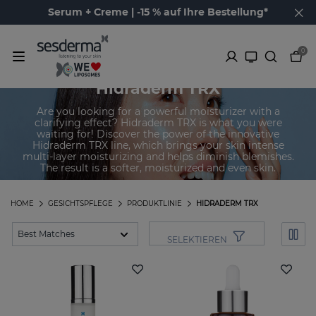
Serum + Creme | -15 % auf Ihre Bestellung*
0
Hidraderm TRX
Are you looking for a powerful moisturizer with a
clarifying effect? Hidraderm TRX is what you were
waiting for! Discover the power of the innovative
Hidraderm TRX line, which brings your skin intense
multi-layer moisturizing and helps diminish blemishes.
The result is a softer, moisturized and even skin.
HOME
GESICHTSPFLEGE
PRODUKTLINIE
HIDRADERM TRX
SELEKTIEREN