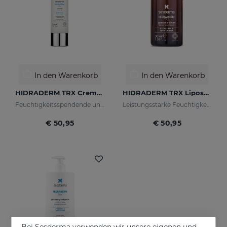
In den Warenkorb
In den Warenkorb
HIDRADERM TRX Cremegel
HIDRADERM TRX Liposomales Serum
Feuchtigkeitsspendende und aufhellende Wirkung für Mischhaut
Leistungsstarke Feuchtigkeitspflege mit aufhellender Wirkung
€ 50,95
€ 50,95
Bei Sesderma verwenden wir unsere eigenen und