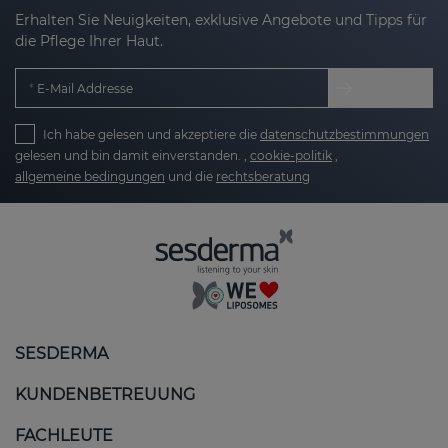
Erhalten Sie Neuigkeiten, exklusive Angebote und Tipps für
die Pflege Ihrer Haut.
E-Mail Addresse
Ich habe gelesen und akzeptiere die
datenschutzbestimmungen
gelesen und bin damit einverstanden. ,
cookie-politik
,
allgemeine bedingungen
und die
rechtsberatung
SESDERMA
KUNDENBETREUUNG
FACHLEUTE