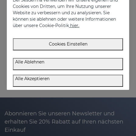
Cookies von Dritten, um Ihre Nutzung unserer
Website zu verbessern und zu analysieren. Sie
können sie ablehnen oder weitere Informationen
In den Warenkorb
über unsere Cookie-Politik
hier.
HIDRADERM TRX Körpermilch
Feuchtigkeitsspendend und klärend, schnell einziehend
Cookies Einstellen
€ 27,95
Alle Ablehnen
Alle Akzeptieren
Abonnieren Sie unseren Newsletter und
erhalten Sie 20% Rabatt auf Ihren nächsten
Einkauf