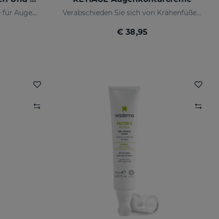
Pro-Aging-Straffende Creme für Augen- und Lippenkonturen
Verabschieden Sie sich von Krähenfüßen!
€ 38,95