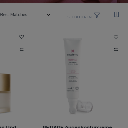
SELEKTIEREN
RETISIL Creme Für Augen Und Lippen
RETIAGE Augenkonturcreme