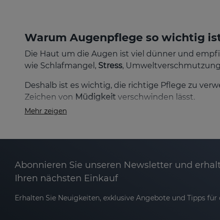
Warum Augenpflege so wichtig is
Die Haut um die Augen ist viel dünner und empfind
wie Schlafmangel,
Stress
, Umweltverschmutzung
Deshalb ist es wichtig, die richtige Pflege zu ver
Zeichen von
Müdigkeit
verschwinden lässt.
Mehr zeigen
Vorteile der Sesderma Augenpfleg
Schwellungen und Augenringe reduzieren
Die häufigsten Sorgen im Augenbereich sind
Sch
Abonnieren Sie unseren Newsletter und erhalt
diese sichtbar zu reduzieren und die
Pigmentier
Ihren nächsten Einkauf
Falten und feine Linien vorbeugen und mi
Erhalten Sie Neuigkeiten, exklusive Angebote und Tipps für d
Die dünne Haut um die Augen zeigt oft zuerst F
Inhaltsstoffen fördern die Kollagenproduktion, was