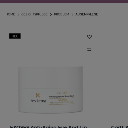
HOME
GESICHTSPFLEGE
PROBLEM
AUGENPFLEGE
NEU
EXOSES Anti-Aging Eye And Lip Contour
C-VIT