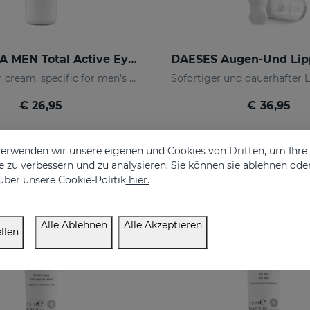
SESDERMA MEN Total Active Eye Contour Gel
Eye-contour cream, specific for men's skin. Helps reduce and prevent the signs of fatigue
€ 26,95
€ 36,95
erwenden wir unsere eigenen und Cookies von Dritten, um Ihr
 zu verbessern und zu analysieren. Sie können sie ablehnen ode
über unsere Cookie-Politik
hier.
Alle Ablehnen
Alle Akzeptieren
llen