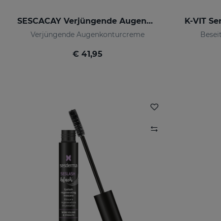
SESCACAY Verjüngende Augenkonturcreme
K-VIT S
Verjüngende Augenkonturcreme
Besei
€ 41,95