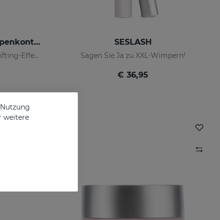
DAESES Augen-Und Lippenkontur
SESLASH
Sofortiger und dauerhafter Lifting-Effekt
Sagen Sie Ja zu XXL-Wimpern!
€ 36,95
e Nutzung
r weitere