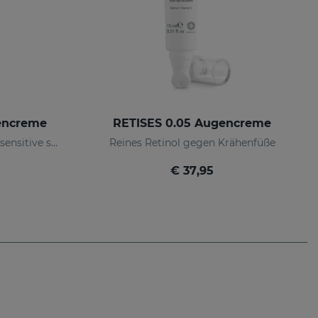
encreme
RETISES 0.05 Augencreme
Anti-wrinkle eye contour for sensitive skin
Reines Retinol gegen Krähenfüße
€ 37,95