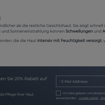
t
licher als die restliche Gesichtshaut. Sie zeigt schnell
 und Sonneneinstrahlung können
Schwellungen
und
A
wenden, die die Haut
intensiv mit Feuchtigkeit versorgt
,
e
wellungen
und
Augenringe
. Unsere Produkte verbesse
en Sie 20% Rabatt auf
ung
von Augenringen zu mildern. Das Ergebnis? Ein ausger
E-Mail Addresse
ldern
Ich habe gelesen und akzeptie
ie Pflege Ihrer Haut.
einverstanden. ,
cookie-politik
,
al
alten und Mimiklinien. Unsere Augencremes mit Hyalur
 die Haut straffer und elastischer macht. So werden Falt