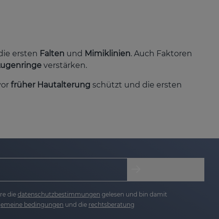
 die ersten
Falten
und
Mimiklinien
. Auch Faktoren
ugenringe
verstärken.
 vor
früher Hautalterung
schützt und die ersten
rn die
Blutkreislauf
-Zirkulation und helfen so,
uhterer, frischerer Blick!
re die
datenschutzbestimmungen
gelesen und bin damit
lgemeine bedingungen
und die
rechtsberatung
onsäure, Retinol und anderen verjüngenden
en reduziert und die Haut fühlt sich glatter an.