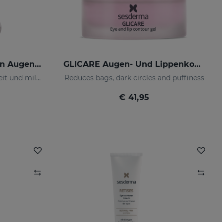
SESRETINAL Mature Skin Augenkontur-Gel
GLICARE Augen- Und Lippenkonturengel
Spendet der Haut Feuchtigkeit und mildert Falten
Reduces bags, dark circles and puffiness
€ 41,95