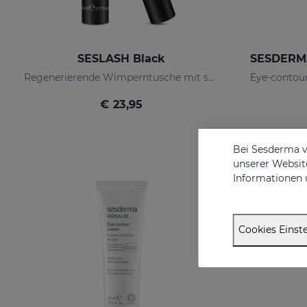
SESLASH Black
Regenerierende Wimperntusche mit schwarzen Pigmenten
€ 23,95
Bei Sesderma v
unserer Website
Informationen 
Cookies Einste