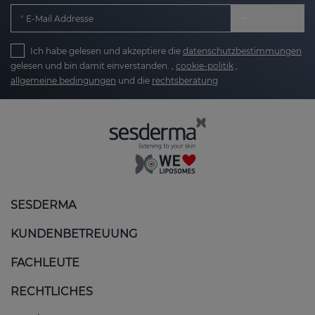
E-Mail Addresse
Ich habe gelesen und akzeptiere die
datenschutzbestimmungen
gelesen und bin damit einverstanden. ,
cookie-politik
,
allgemeine bedingungen
und die
rechtsberatung
SESDERMA
KUNDENBETREUUNG
FACHLEUTE
RECHTLICHES