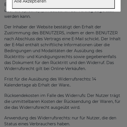
Alle Akzeptieren
Eingabe der Daten zu erkennen und zu korrigieren, und
über die Sprache(n), in der/denen der Vertrag abgefasst
werden kann.
Der Inhaber der Website bestätigt den Erhalt der
Zustimmung des BENUTZERS, indem er dem BENUTZER
nach Abschluss des Vertrags eine E-Mail schickt. Der Inhalt
der E-Mail enthält schriftliche Informationen über die
Bedingungen und Modalitäten der Ausübung des
Rücktritts- und Kündigungsrechts sowie gegebenenfalls
das Dokument für den Rücktritt und den Widerruf. Das
Widerrufsrecht gilt bei Online-Verkäufen.
Frist für die Ausübung des Widerrufsrechts: 14
Kalendertage ab Erhalt der Ware..
Rücksendekosten im Falle des Widerrufs: Der Nutzer trägt
die unmittelbaren Kosten der Rücksendung der Waren, für
die das Widerrufsrecht ausgeübt wird.
Anwendung des Widerrufsrechts: nur für Nutzer, die den
Status eines Verbrauchers haben.