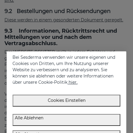
sind.
9.2
Bestellungen und Rücksendungen
Diese werden in einem gesonderten Dokument geregelt.
9.3
Informationen, Rücktrittsrecht und
Mitteilungen vor und nach dem
Vertragsabschluss.
Der WEBSITE-BESITZER stellt in jedem Fall klare und
Bei Sesderma verwenden wir unsere eigenen und
genaue Informationen über die Preise der angebotenen
Cookies von Dritten, um Ihre Nutzung unserer
Produkte oder Dienstleistungen zur Verfügung und
Website zu verbessern und zu analysieren. Sie
informiert ausdrücklich darüber, ob der Preis anwendbare
können sie ablehnen oder weitere Informationen
Steuern enthält oder nicht und ob Versandkosten anfallen
über unsere Cookie-Politik
hier.
oder nicht.
Vor dem Vertragsabschluss hat der WEBSITE-BESITZER
den BENUTZER über die verschiedenen Verfahren
Cookies Einstellen
informiert, die für den Vertragsabschluss einzuhalten sind,
darüber, dass das Unternehmen das elektronische
Alle Ablehnen
Dokument so ablegt, dass es für den BENUTZER
zugänglich ist, über die technischen Mittel, die dem
BENUTZER zur Verfügung stehen, um Fehler bei der