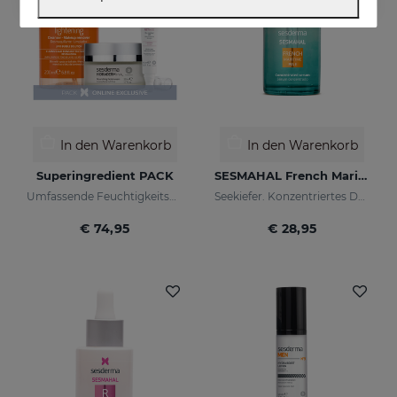
In den Warenkorb
In den Warenkorb
Superingredient PACK
SESMAHAL French Maritime Pine
Umfassende Feuchtigkeitspflege, Leuchtkraft und Anti-Ageing-Kur.
Seekiefer. Konzentriertes Depigmentierserum
€ 74,95
€ 28,95