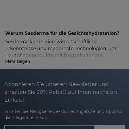
Warum Sesderma für die Gesichtshydratation?
Sesderma kombiniert wissenschaftliche
Erkenntnisse und modernste Technologien, um
Hautpflegeprodukte mit langanhaltender
Mehr zeigen
Wirkung zu entwickeln. Jede Formel ist speziell auf
unterschiedliche Hautbedürfnisse abgestimmt –
egal, ob trockene, empfindliche, Misch- oder
fettige Haut. Dank hochwertiger Inhaltsstoffe und
Abonnieren Sie unseren Newsletter und
der patentierten Nanotech-Technologie ziehen die
erhalten Sie 20% Rabatt auf Ihren nächsten
Produkte schnell und tief ein, sodass bereits nach
Einkauf
der ersten Anwendung sichtbare Ergebnisse
erzielt werden.
Erhalten Sie Neuigkeiten, exklusive Angebote und Tipps für
die Pflege Ihrer Haut.
Die wichtigsten Wirkstoffe für optimale
Hydratation