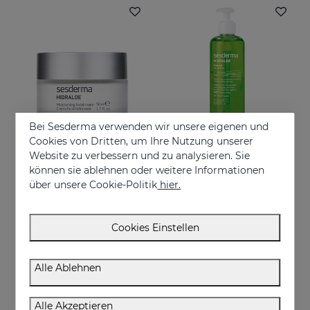
Bei Sesderma verwenden wir unsere eigenen und
Cookies von Dritten, um Ihre Nutzung unserer
Website zu verbessern und zu analysieren. Sie
In den Warenkorb
In den Warenkorb
können sie ablehnen oder weitere Informationen
über unsere Cookie-Politik
hier.
HIDRALOE Moisturizing Facial Cream
HIDRALOE Aloe Gel
Moisturizes, soothes and protects your skin
100% reine Bio-Aloe vera
€ 32,95
€ 16,95
Cookies Einstellen
Alle Ablehnen
ONLINE EXKLUSIV
Alle Akzeptieren