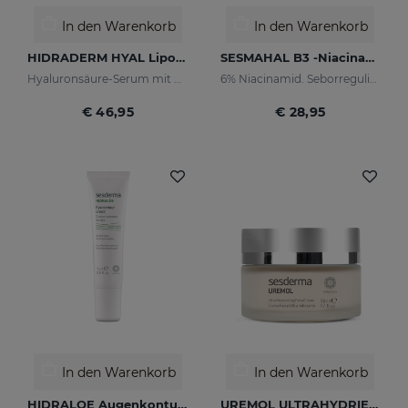
In den Warenkorb
In den Warenkorb
HIDRADERM HYAL Liposomales Serum
SESMAHAL B3 -Niacinamide 6%
Hyaluronsäure-Serum mit dreifacher Wirkung für eine 3-mal höhere Hydratation
6% Niacinamid. Seborregulierendes konzentriertes Serum
€ 46,95
€ 28,95
In den Warenkorb
In den Warenkorb
HIDRALOE Augenkonturencreme
UREMOL ULTRAHYDRIERENDE GESICHTSCREME 50 ML