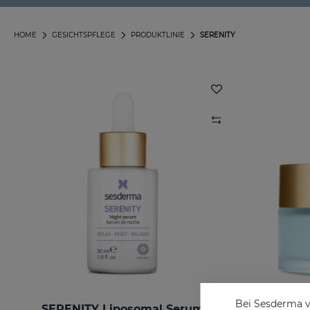
HOME
GESICHTSPFLEGE
PRODUKTLINIE
SERENITY
Bei Sesderma v
SERENITY Liposomal Serum
SERENITY