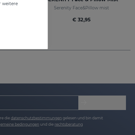
r weitere
 mask
Serenity Face&Pillow mist
€ 32,95
re die
datenschutzbestimmungen
gelesen und bin damit
lgemeine bedingungen
und die
rechtsberatung