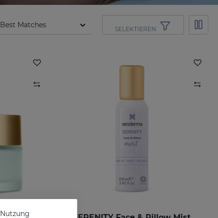
SELEKTIEREN
e Nutzung
Mask
SERENITY Face & Pillow Mist