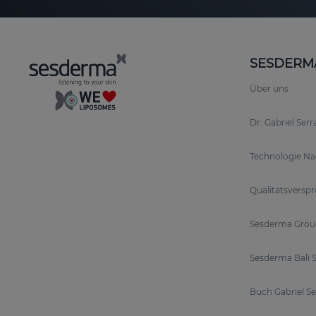
SESDERM
Über uns
Dr. Gabriel Ser
Technologie N
Qualitätsversp
Sesderma Grou
Sesderma Bali S
Buch Gabriel S