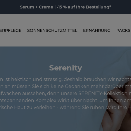
Serum + Creme | -15 % auf Ihre Bestellung*
ERPFLEGE
SONNENSCHUTZMITTEL
ERNÄHRUNG
PACKS
Serenity
 ist hektisch und stressig, deshalb brauchen wir nacht
n an müssen Sie sich keine Gedanken mehr darüber ma
fwachen aussehen, denn unsere SERENITY-Kollektion m
ntspannenden Komplex wirkt über Nacht, um Ihnen am
rische Haut zu verleihen - während Sie ruhen, wird Ihre H