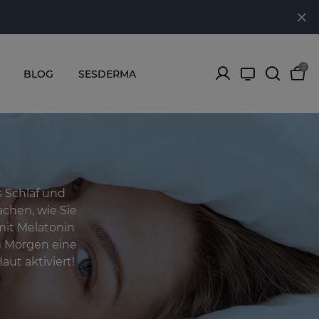
0
BLOG
SESDERMA
s Schlaf und
chen, wie Sie
it Melatonin
 Morgen eine
aut aktiviert!