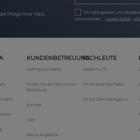
Ich habe gelesen und akzeptie
ie Pflege Ihrer Haut.
einverstanden. ,
cookie-politik
,
al
A
KUNDENBETREUUNG
FACHLEUTE
Auftrag stornieren
Sesderma TV
rano
Prüfen Sie den Status Ihrer
Ich bin eine Apotheke
Bestellung
anotech
Ich bin Dermatologe/-in
Kontakt
rechen
Hilfe
p
Aktive Angebote