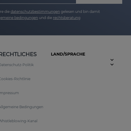
re die
datenschutzbestimmungen
gelesen und bin damit
lgemeine bedingungen
und die
rechtsberatung
RECHTLICHES
LAND/SPRACHE
Datenschutz-Politik
Cookies-Richtlinie
Impressum
Allgemeine Bedingungen
Whistleblowing-Kanal