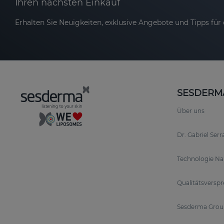
Ihren nächsten Einkauf
Erhalten Sie Neuigkeiten, exklusive Angebote und Tipps für d
SESDERM
Über uns
Dr. Gabriel Ser
Technologie N
Qualitätsversp
Sesderma Grou