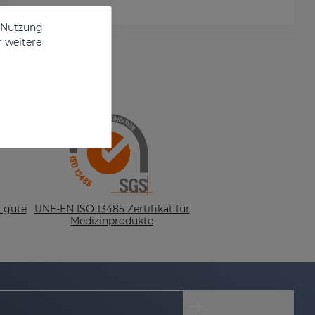
e Nutzung
r weitere
r gute
UNE-EN ISO 13485 Zertifikat für
Medizinprodukte