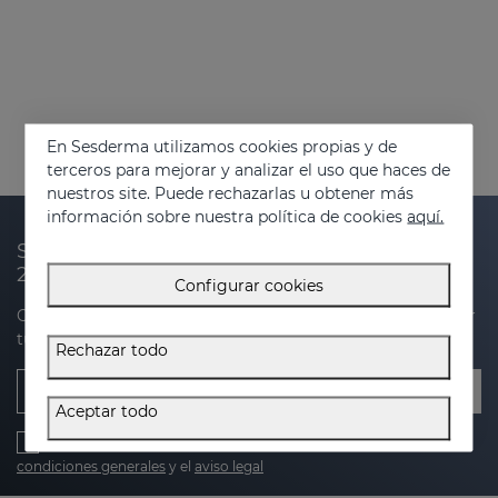
En Sesderma utilizamos cookies propias y de
terceros para mejorar y analizar el uso que haces de
nuestros site. Puede rechazarlas u obtener más
información sobre nuestra política de cookies
aquí.
Suscríbete a nuestra newsletter y recibe un
20% de descuento en tu próxima compra
Configurar cookies
Obtén novedades, ofertas exclusivas y consejos para cuidar
tu piel.
Rechazar todo
Email
Aceptar todo
He leído y acepto la
política de privacidad
,
política de cookies
,
condiciones generales
y el
aviso legal