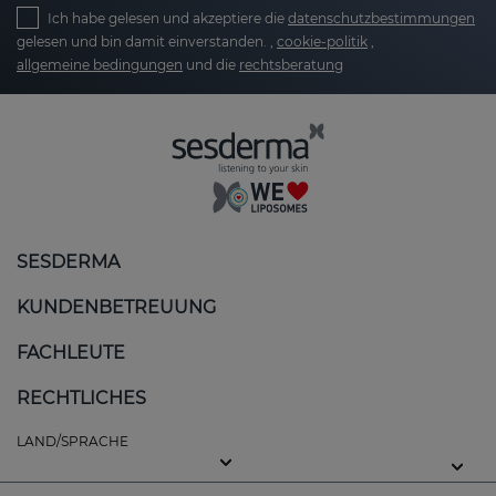
Ich habe gelesen und akzeptiere die
datenschutzbestimmungen
gelesen und bin damit einverstanden. ,
cookie-politik
,
allgemeine bedingungen
und die
rechtsberatung
SESDERMA
KUNDENBETREUUNG
FACHLEUTE
RECHTLICHES
LAND/SPRACHE