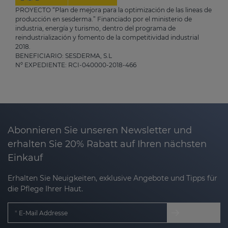
PROYECTO “Plan de mejora para la optimización de las lineas de
producción en sesderma.” Financiado por el ministerio de
industria, energía y turismo, dentro del programa de
reindustrialización y fomento de la competitividad industrial
2018.
BENEFICIARIO: SESDERMA, S.L
Nº EXPEDIENTE: RCI-040000-2018-466
Abonnieren Sie unseren Newsletter und
erhalten Sie 20% Rabatt auf Ihren nächsten
Einkauf
Erhalten Sie Neuigkeiten, exklusive Angebote und Tipps für
die Pflege Ihrer Haut.
E-Mail Addresse