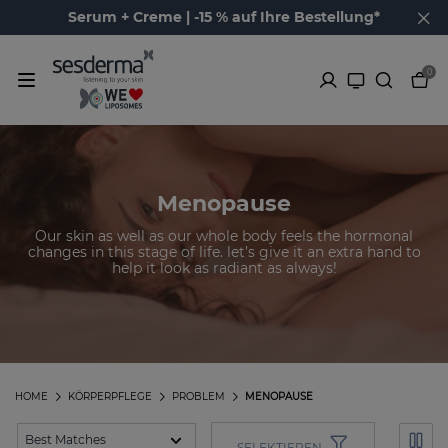
Serum + Creme | -15 % auf Ihre Bestellung*
0
Menopause
Our skin as well as our whole body feels the hormonal
changes in this stage of life. let’s give it an extra hand to
help it look as radiant as always!
HOME
KÖRPERPFLEGE
PROBLEM
MENOPAUSE
SELEKTIEREN