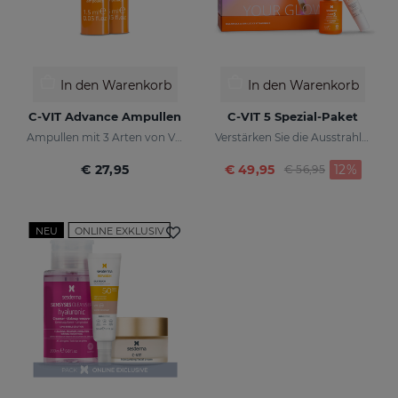
In den Warenkorb
In den Warenkorb
C-VIT Advance Ampullen
C-VIT 5 Spezial-Paket
Ampullen mit 3 Arten von Vitamin C
Verstärken Sie die Ausstrahlung Ihrer Haut
Preis reduziert v
zu
€ 27,95
€ 49,95
12%
€ 56,95
NEU
ONLINE EXKLUSIV