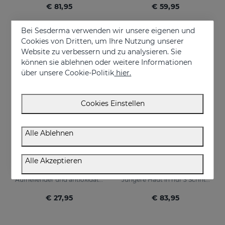
€ 81,95
€ 59,95
Bei Sesderma verwenden wir unsere eigenen und
Cookies von Dritten, um Ihre Nutzung unserer
ONLINE EXKLUSIV
Website zu verbessern und zu analysieren. Sie
können sie ablehnen oder weitere Informationen
über unsere Cookie-Politik
hier.
Cookies Einstellen
Alle Ablehnen
In den Warenkorb
In den Warenkorb
Alle Akzeptieren
C-VIT Mist
Younger Skin PACK
Aufhellender und antioxidativer Beauty-Mist
Jüngere Haut in nur 3 Schritten
€ 27,95
€ 83,95