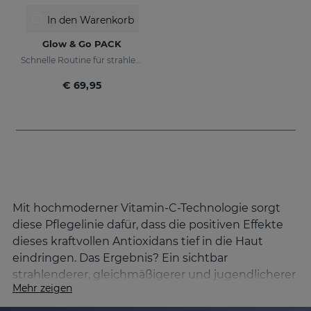
In den Warenkorb
Glow & Go PACK
Schnelle Routine für strahlende und geschützte Haut
€ 69,95
Mit hochmoderner Vitamin-C-Technologie sorgt
diese Pflegelinie dafür, dass die positiven Effekte
dieses kraftvollen Antioxidans tief in die Haut
eindringen. Das Ergebnis? Ein sichtbar
strahlenderer, gleichmäßigerer und jugendlicherer
Mehr zeigen
Teint.