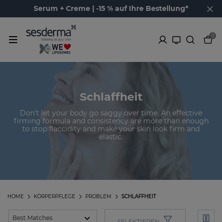
Serum + Creme | -15 % auf Ihre Bestellung*
0
Schlaffheit
Don’t let your body go saggy over time. An effective
firming formula and consistency are more than enough
to stop flaccidity and make your skin look firm and
elastic.
HOME
KÖRPERPFLEGE
PROBLEM
SCHLAFFHEIT
SELEKTIEREN