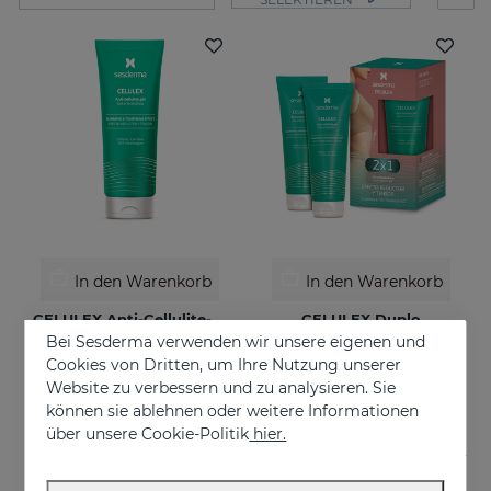
In den Warenkorb
In den Warenkorb
CELULEX Anti-Cellulite-Gel
CELULEX Duplo
Bei Sesderma verwenden wir unsere eigenen und
Anti-Cellulite-Gel mit schlankmachender und straffender Wirkung
Schlankheits- und Straffungs-Duo
Cookies von Dritten, um Ihre Nutzung unserer
€ 44,95
€ 44,95
Website zu verbessern und zu analysieren. Sie
können sie ablehnen oder weitere Informationen
über unsere Cookie-Politik
hier.