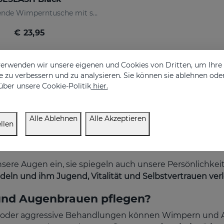
Regenerierende Wimperntusche mit schwarzen Pigmenten
€ 23,95
erwenden wir unsere eigenen und Cookies von Dritten, um Ihr
 zu verbessern und zu analysieren. Sie können sie ablehnen ode
über unsere Cookie-Politik
hier.
Alle Ablehnen
Alle Akzeptieren
llen
e Augen ein, sie spiegeln auch unsere Persönlichkeit 
ndeln und ihm Jugend, Vitalität und Selbstvertrauen verl
und Augenbrauen pflegen?
-up oder aggressive Behandlungen können Wimpern und