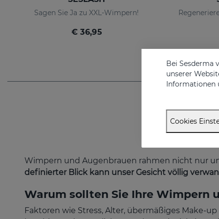
Sagen Sie Ja zu XXL-Wimpern!
€ 36,95
Bei Sesderma v
unserer Website
Informationen 
Cookies Einste
Wimpern und Augenbrauen rahmen nicht nur unser
definierter Blick kann unser Gesicht völlig verwa
Warum sollten Sie Ihre Wimpern 
Faktoren wie Stress, Alter, übermäßiges Make