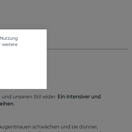
e Nutzung
r weitere
und unseren Stil wider.
Ein intensiver und
eihen.
 Augenbrauen schwächen und sie dünner,