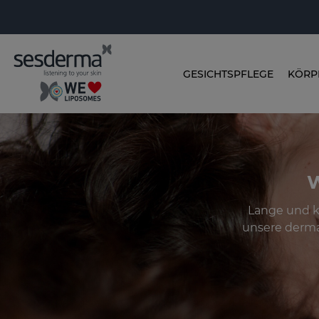
GESICHTSPFLEGE
KÖRP
W
Lange und k
unsere derma