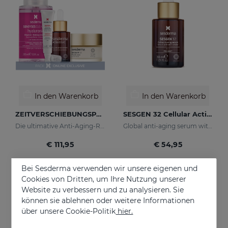
In den Warenkorb
In den Warenkorb
ZEITVERSCHIEBUNGSPAKET
SESGEN 32 Cellular Activating Serum
Die ultimative Anti-Aging-Routine
Global anti-aging serum with advanced active ingredients
€ 111,95
€ 54,95
Bei Sesderma verwenden wir unsere eigenen und
Cookies von Dritten, um Ihre Nutzung unserer
Website zu verbessern und zu analysieren. Sie
können sie ablehnen oder weitere Informationen
über unsere Cookie-Politik
hier.