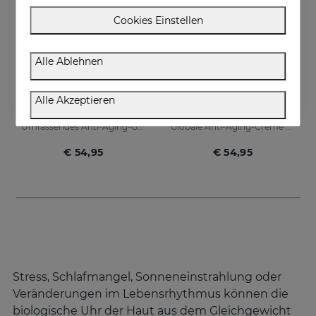
Cookies Einstellen
Alle Ablehnen
In den Warenkorb
In den Warenkorb
Alle Akzeptieren
SESGEN 32 Cremegel
SESGEN 32 Cellular Activating Cream
Umfassendes Anti-Aging-Gelcreme mit fortschrittlichen Eigenschaften
Globale Anti-Aging-Creme mit fortschrittlichen Eigenschaften
€ 54,95
€ 54,95
Stress, Schlafmangel, Sonneneinstrahlung oder
Veränderungen im Lebensrhythmus können die
biologische Uhr der Haut aus dem Gleichgewicht