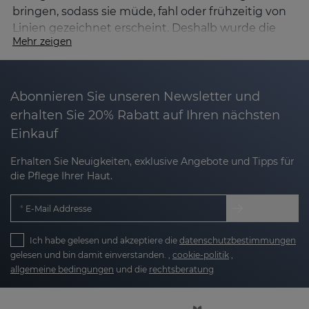
bringen, sodass sie müde, fahl oder frühzeitig von
Linien gezeichnet erscheint. Deshalb wurde die
Mehr zeigen
Linie
SESGEN 32
entwickelt.
Was ist SESGEN 32 und für wen ist die Linie
geeignet?
Abonnieren Sie unseren Newsletter und
Basierend auf der Chronokosmetik und der
erhalten Sie 20% Rabatt auf Ihren nächsten
Aktivierung zentraler Gene, die an der Regulierung
Einkauf
der zirkadianen Rhythmen beteiligt sind, ist
SESGEN 32
besonders zur Vorbeugung und
Erhalten Sie Neuigkeiten, exklusive Angebote und Tipps für
Behandlung erster Anzeichen der Hautalterung
die Pflege Ihrer Haut.
geeignet.
E-Mail Addresse
SESGEN 32
ist für Haut konzipiert, die beginnt,
Folgendes wahrzunehmen:
Ich habe gelesen und akzeptiere die
datenschutzbestimmungen
gelesen und bin damit einverstanden. ,
cookie-politik
,
allgemeine bedingungen
und die
rechtsberatung
Erste Falten und Mimiklinien.
Mangelnde Ausstrahlung oder ein müdes