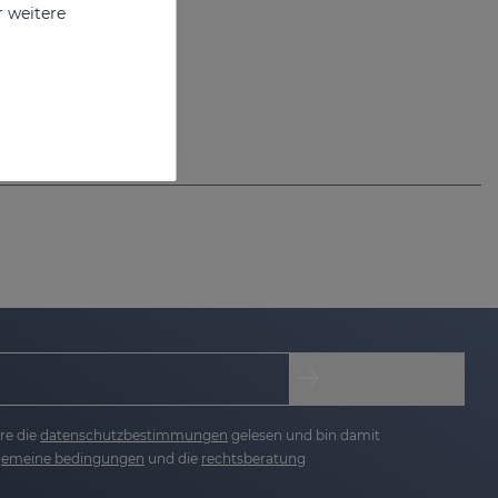
r weitere
ng
re die
datenschutzbestimmungen
gelesen und bin damit
lgemeine bedingungen
und die
rechtsberatung