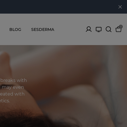
0
BLOG
SESDERMA
utbreaks with
d may even
treated with
tics.