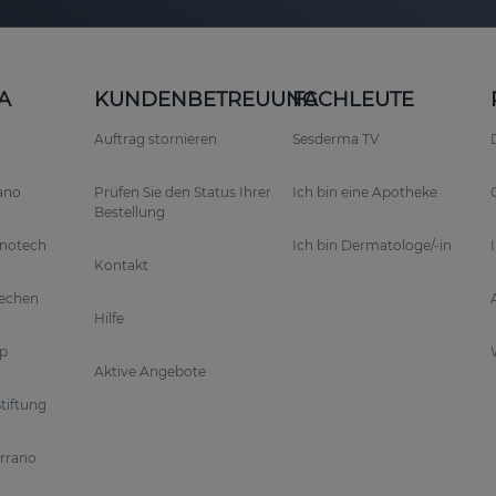
A
KUNDENBETREUUNG
FACHLEUTE
Auftrag stornieren
Sesderma TV
rano
Prüfen Sie den Status Ihrer
Ich bin eine Apotheke
Bestellung
anotech
Ich bin Dermatologe/-in
Kontakt
rechen
Hilfe
p
Aktive Angebote
tiftung
errano