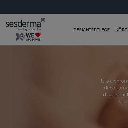
GESICHTSPFLEGE
KÖRP
It is a chro
desquamat
disappear t
derm