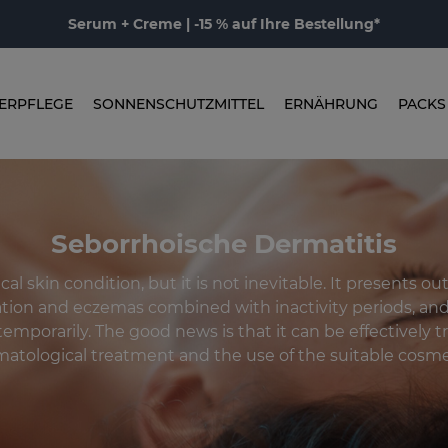
Serum + Creme | -15 % auf Ihre Bestellung*
ERPFLEGE
SONNENSCHUTZMITTEL
ERNÄHRUNG
PACKS
Seborrhoische Dermatitis
nical skin condition, but it is not inevitable. It presents o
ion and eczemas combined with inactivity periods, an
emporarily. The good news is that it can be effectively 
atological treatment and the use of the suitable cosme