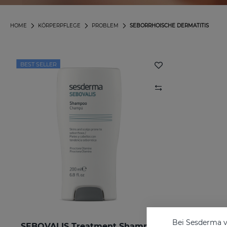
HOME
KÖRPERPFLEGE
PROBLEM
SEBORRHOISCHE DERMATITIS
BEST SELLER
Bei Sesderma v
SEBOVALIS Treatment Shampoo
SEBOVAL