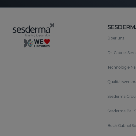
SESDERM
Über uns
Dr. Gabriel Ser
Technologie N
Qualitätsversp
Sesderma Grou
Sesderma Bali S
Buch Gabriel S