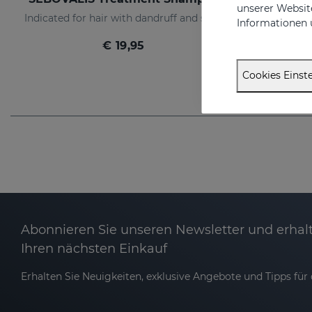
unserer Website
Indicated for hair with dandruff and seborrhea
Informationen 
€ 19,95
Cookies Einste
Abonnieren Sie unseren Newsletter und erhalt
Ihren nächsten Einkauf
Erhalten Sie Neuigkeiten, exklusive Angebote und Tipps für d