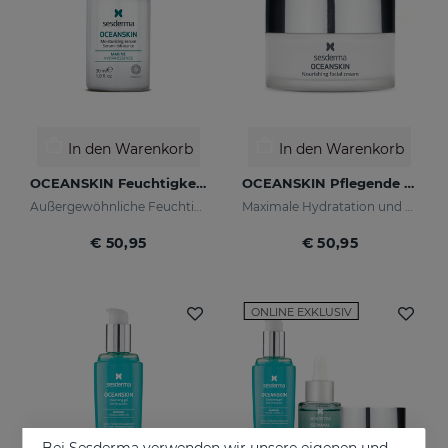
In den Warenkorb
In den Warenkorb
OCEANSKIN Feuchtigkeitsserum
OCEANSKIN Pflegende Gesichtscreme
Außergewöhnliche Feuchtigkeit, regeneriert und stellt die natürliche Elastizität der Haut wieder her
Maximale Hydratation und Reparatur der Haut
€ 50,95
€ 50,95
ONLINE EXKLUSIV
Bei Sesderma verwenden wir unsere eigenen und