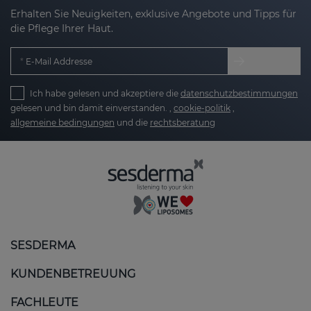
Erhalten Sie Neuigkeiten, exklusive Angebote und Tipps für
die Pflege Ihrer Haut.
E-Mail Addresse
Ich habe gelesen und akzeptiere die
datenschutzbestimmungen
gelesen und bin damit einverstanden. ,
cookie-politik
,
allgemeine bedingungen
und die
rechtsberatung
SESDERMA
KUNDENBETREUUNG
FACHLEUTE