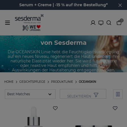
Serum + Creme | -15 % auf Ihre Bestellung*
0
Produkte der OCEANSKIN Linie
von Sesderma
Die OCEANSKIN Linie hebt die Feuchtigkeitsversorgung
auf ein neues Niveau, regeneriert die Haut und stellt ihre
natürliche Elastizität wieder her. Sie wird für trockene
oder reaktive Haut empfohlen und hilft, den
Auswirkungen der Hautalterung entgegenzuwirken.
HOME
GESICHTSPFLEGE
PRODUKTLINIE
OCEANSKIN
SELEKTIEREN