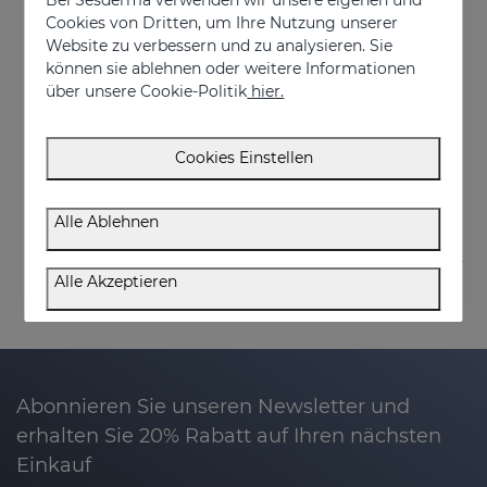
Cookies von Dritten, um Ihre Nutzung unserer
Website zu verbessern und zu analysieren. Sie
können sie ablehnen oder weitere Informationen
In den Warenkorb
In den Warenkorb
über unsere Cookie-Politik
hier.
OCEANSKIN Reinigungsgel
Befeuchtender Komfort-PACK
Reinigungsgel mit 3 Transformationsphasen, der reinigt, Make-up entfernt und die Haut pflegt
Beruhigende Feuchtigkeitsroutine für trockene oder empfindliche Haut
Cookies Einstellen
€ 18,50
€ 74,95
Alle Ablehnen
Alle Akzeptieren
Abonnieren Sie unseren Newsletter und
erhalten Sie 20% Rabatt auf Ihren nächsten
Einkauf