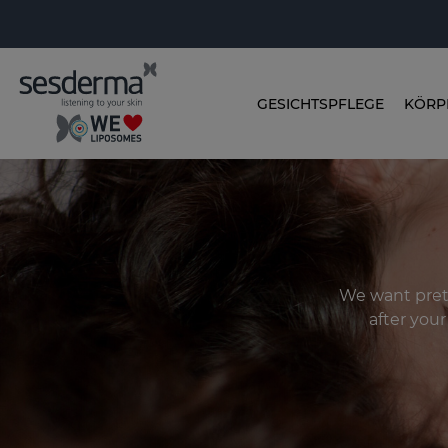
GESICHTSPFLEGE
KÖRP
We want prett
after your