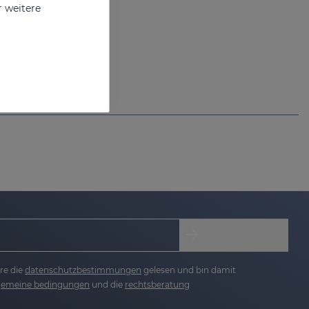
r weitere
ittel
re die
datenschutzbestimmungen
gelesen und bin damit
lgemeine bedingungen
und die
rechtsberatung