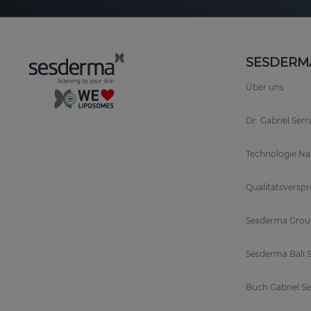
SESDERM
Über uns
Dr. Gabriel Ser
Technologie N
Qualitätsversp
Sesderma Grou
Sesderma Bali S
Buch Gabriel S