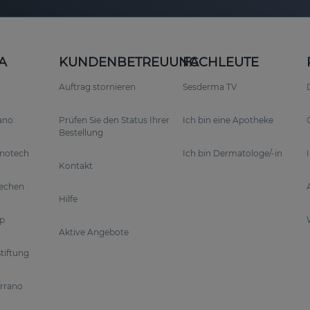
A
KUNDENBETREUUNG
FACHLEUTE
Auftrag stornieren
Sesderma TV
rano
Prüfen Sie den Status Ihrer
Ich bin eine Apotheke
Bestellung
anotech
Ich bin Dermatologe/-in
Kontakt
rechen
Hilfe
p
Aktive Angebote
tiftung
errano