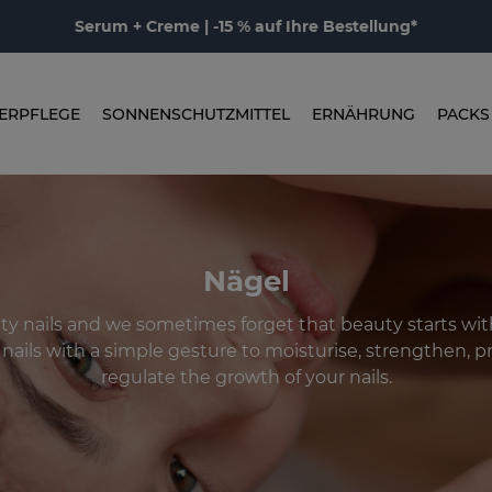
Serum + Creme | -15 % auf Ihre Bestellung*
ERPFLEGE
SONNENSCHUTZMITTEL
ERNÄHRUNG
PACKS
Nägel
y nails and we sometimes forget that beauty starts wit
 nails with a simple gesture to moisturise, strengthen, 
regulate the growth of your nails.