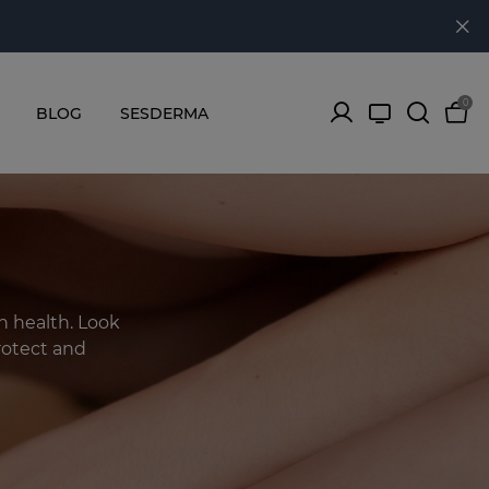
0
BLOG
SESDERMA
h health. Look
protect and