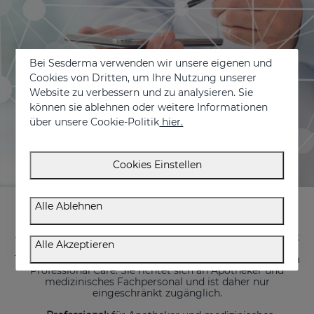
Bei Sesderma verwenden wir unsere eigenen und
Cookies von Dritten, um Ihre Nutzung unserer
Website zu verbessern und zu analysieren. Sie
können sie ablehnen oder weitere Informationen
über unsere Cookie-Politik
hier.
Cookies Einstellen
Die Website richtet sich sowohl an Fachleute als auch an
Alle Ablehnen
Endverbraucher und umfasst die folgenden Bereiche:
· Medizinische Akademie
und
Mediderma-Akademie:
Sie ist
Alle Akzeptieren
der Ausbildung von Fachärzten gewidmet und enthält
Tutorials zu Techniken und Behandlungen von Mediderma
Professional Care. Sie richtet sich an Apotheker und
medizinisches Fachpersonal und ist daher nur
eingeschränkt zugänglich.