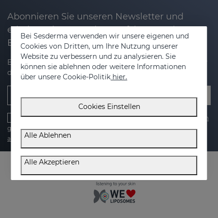
Abonnieren Sie unseren Newsletter und
erhalten Sie 20% Rabatt auf Ihren nächsten
Bei Sesderma verwenden wir unsere eigenen und
Einkauf
Cookies von Dritten, um Ihre Nutzung unserer
Website zu verbessern und zu analysieren. Sie
Erhalten Sie Neuigkeiten, exklusive Angebote und Tipps für
können sie ablehnen oder weitere Informationen
die Pflege Ihrer Haut.
über unsere Cookie-Politik
hier.
E-Mail Addresse
Cookies Einstellen
Ich habe gelesen und akzeptiere die
datenschutzbestimmungen
gelesen und bin damit einverstanden. ,
cookie-politik
,
Alle Ablehnen
allgemeine bedingungen
und die
rechtsberatung
Alle Akzeptieren