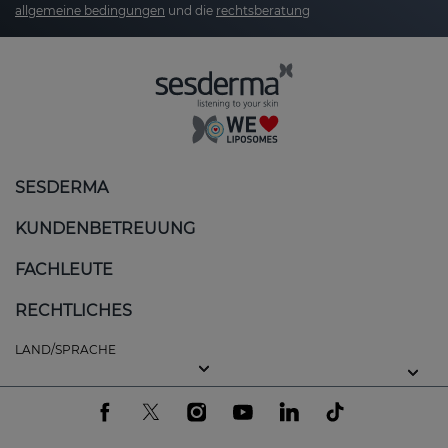
allgemeine bedingungen
und die
rechtsberatung
Unterstützt die Hauterneuerung, entfernt
Unreinheiten und reguliert überschüssigen
Talg.
Niacinamid:
Reduziert Rötungen und
Irritationen, stärkt die Hautbarriere und wirkt
sebumregulierend.
SESDERMA
Aloe Vera:
Beruhigt die Haut und reduziert
Rötungen, ergänzt durch weitere
KUNDENBETREUUNG
beruhigende Inhaltsstoffe wie Bisabolol.
FACHLEUTE
Sebumregulierender Komplex (z. B. Zinksalz):
Hilft, die Talgproduktion zu kontrollieren und
RECHTLICHES
verstopfte Poren zu verhindern.
LAND/SPRACHE
Was unterscheidet SALISES von anderen
Pflegelinien?
SALISES bietet eine ganzheitliche Pflege für fettige