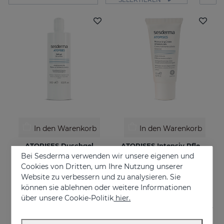
In den Warenkorb
In den Warenkorb
ATOPISES Duschgel
ATOPISES Intensiv Pflegende Feuchtigkeitscreme
Bei Sesderma verwenden wir unsere eigenen und
Für zu Atopie neigende Haut
Für zu Atopie neigende Haut
Cookies von Dritten, um Ihre Nutzung unserer
€ 12,95
€ 26,95
Website zu verbessern und zu analysieren. Sie
können sie ablehnen oder weitere Informationen
über unsere Cookie-Politik
hier.