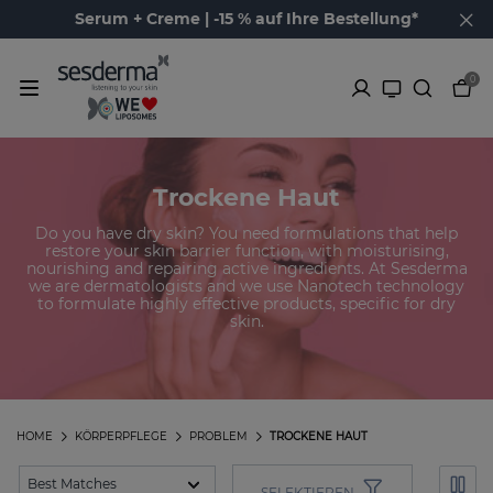
Serum + Creme | -15 % auf Ihre Bestellung*
0
Trockene Haut
Do you have dry skin? You need formulations that help
restore your skin barrier function, with moisturising,
nourishing and repairing active ingredients. At Sesderma
we are dermatologists and we use Nanotech technology
to formulate highly effective products, specific for dry
skin.
HOME
KÖRPERPFLEGE
PROBLEM
TROCKENE HAUT
SELEKTIEREN