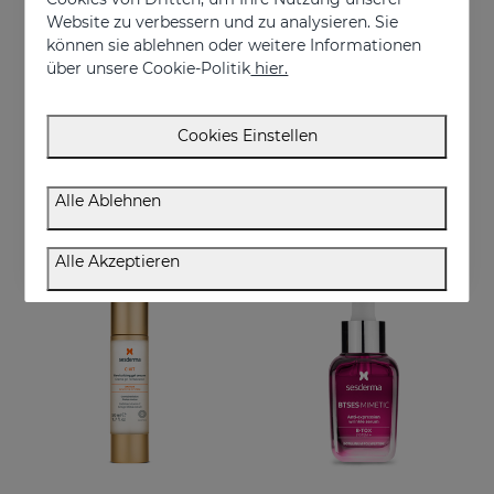
Website zu verbessern und zu analysieren. Sie
können sie ablehnen oder weitere Informationen
über unsere Cookie-Politik
hier.
In den Warenkorb
In den Warenkorb
Cookies Einstellen
FERULAC Antioxidantien-Creme
C-VIT Feuchtigkeitscreme
Mindert starke Lichtschäden
Antioxidative, feuchtigkeitsspendende, faltenhemmende und aufhellende Creme
Alle Ablehnen
€ 61,95
€ 50,95
Alle Akzeptieren