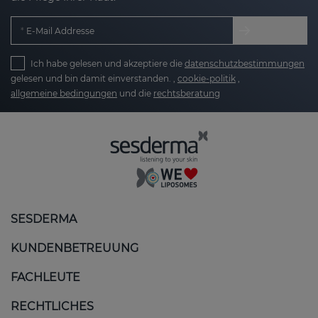
E-Mail Addresse
Ich habe gelesen und akzeptiere die
datenschutzbestimmungen
gelesen und bin damit einverstanden. ,
cookie-politik
,
allgemeine bedingungen
und die
rechtsberatung
SESDERMA
KUNDENBETREUUNG
FACHLEUTE
RECHTLICHES