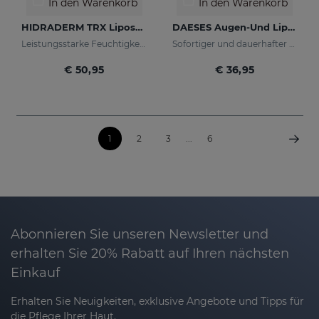
In den Warenkorb
In den Warenkorb
HIDRADERM TRX Liposomales Serum
DAESES Augen-Und Lippenkontur
Leistungsstarke Feuchtigkeitspflege mit aufhellender Wirkung
Sofortiger und dauerhafter Lifting-Effekt
€ 50,95
€ 36,95
1
2
3
...
6
Abonnieren Sie unseren Newsletter und
erhalten Sie 20% Rabatt auf Ihren nächsten
Einkauf
Erhalten Sie Neuigkeiten, exklusive Angebote und Tipps für
die Pflege Ihrer Haut.