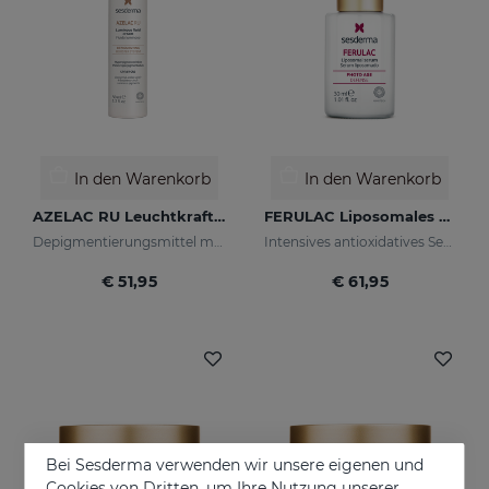
In den Warenkorb
In den Warenkorb
AZELAC RU Leuchtkraft-Fluid
FERULAC Liposomales Serum
Depigmentierungsmittel mit Leuchtpigmenten und Sonnenschutzfiltern
Intensives antioxidatives Serum
€ 51,95
€ 61,95
Bei Sesderma verwenden wir unsere eigenen und
Cookies von Dritten, um Ihre Nutzung unserer