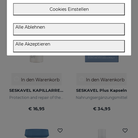
Cookies Einstellen
Alle Ablehnen
Alle Akzeptieren
In den Warenkorb
In den Warenkorb
SESKAVEL KAPILLARREPARATUR
SESKAVEL Plus Kapseln
Protection and repair of the stem and split ends which regain their natural look.
Nahrungsergänzungsmittel
€ 16,95
€ 34,95