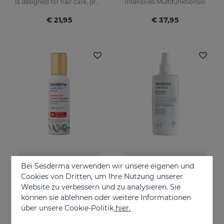
Is designed for hair care, prevent and stop hair loss and stimulate growth.
Intensives Multifunktionsöl
€ 21,95
€ 37,95
In den Warenkorb
In den Warenkorb
Bei Sesderma verwenden wir unsere eigenen und
Cookies von Dritten, um Ihre Nutzung unserer
SESKAVEL LF Wachstum Anti-Haarausfall Redensifying Spray
SEBOVALIS Haarlösung 100 Ml
Website zu verbessern und zu analysieren. Sie
Hilft den Haarausfall zu reduzieren
Suitable for dandruff and flaking of the scalp
können sie ablehnen oder weitere Informationen
über unsere Cookie-Politik
hier.
€ 33,95
€ 26,95