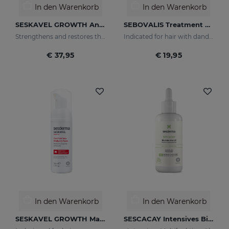
In den Warenkorb
In den Warenkorb
SESKAVEL GROWTH Anti-Haarausfall-Ampullen
SEBOVALIS Treatment Shampoo
Strengthens and restores the damaged structure of the most fragile and brittle hair while it activates its growth
Indicated for hair with dandruff and seborrhea
€ 37,95
€ 19,95
In den Warenkorb
In den Warenkorb
SESKAVEL GROWTH Maulbeerschaum
SESCACAY Intensives Bio-Öl