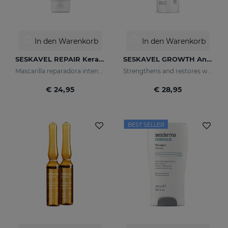
In den Warenkorb
In den Warenkorb
SESKAVEL REPAIR Keratin-Haarkur
SESKAVEL GROWTH Anti-Haarausfall-Lotion
Mascarilla reparadora intensiva que reconstruye, nutre el cabello y evita el encrespamiento.
Strengthens and restores weaker hair by activating its growth
€ 24,95
€ 28,95
BEST SELLER