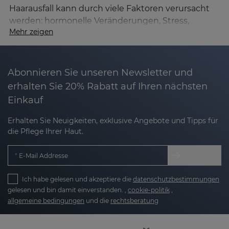
Haarausfall kann durch viele Faktoren verursacht
werden: hormonelle Veränderungen, Stress,
Mehr zeigen
saisonaler Haarausfall, Haarausfall nach der Geburt
oder androgenetische Alopezie.
Wenn der Haarfollikelzyklus gestört ist und der
Abonnieren Sie unseren Newsletter und
Anteil der Haare in der Ausfallphase (Telogenphase)
erhalten Sie 20% Rabatt auf Ihren nächsten
zunimmt, verliert das Haar an Dichte, Dicke und
Einkauf
Volumen.
Erhalten Sie Neuigkeiten, exklusive Angebote und Tipps für
Die SESKAVEL Wachstumslinie wurde entwickelt,
die Pflege Ihrer Haut.
um Folgendes zu unterstützen:
E-Mail Addresse
Den Haarfollikel stärken
Ich habe gelesen und akzeptiere die
datenschutzbestimmungen
Verbesserung der Mikrozirkulation der
gelesen und bin damit einverstanden. ,
cookie-politik
,
Kopfhaut
allgemeine bedingungen
und die
rechtsberatung
Stimuliert das Haarwachstum