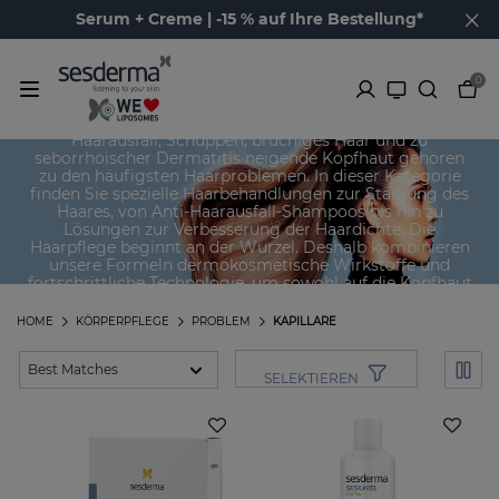
Serum + Creme | -15 % auf Ihre Bestellung*
0
Kapillare
Haarausfall, Schuppen, brüchiges Haar und zu
seborrhoischer Dermatitis neigende Kopfhaut gehören
zu den häufigsten Haarproblemen. In dieser Kategorie
finden Sie spezielle Haarbehandlungen zur Stärkung des
Haares, von Anti-Haarausfall-Shampoos bis hin zu
Lösungen zur Verbesserung der Haardichte. Die
Haarpflege beginnt an der Wurzel. Deshalb kombinieren
unsere Formeln dermokosmetische Wirkstoffe und
fortschrittliche Technologie, um sowohl auf die Kopfhaut
als auch auf die Haarfasern einzuwirken.
HOME
KÖRPERPFLEGE
PROBLEM
KAPILLARE
SELEKTIEREN