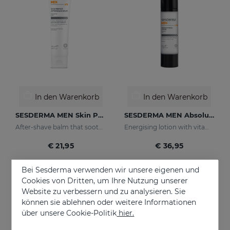
In den Warenkorb
In den Warenkorb
SESDERMA MEN Skin Perfect After Shave
SESDERMA MEN Absolute Force Lotion
After-shave balm that soothes, hydrates, and prevents irritation
Energising lotion with vitamin C
€ 21,95
€ 36,95
Bei Sesderma verwenden wir unsere eigenen und
Cookies von Dritten, um Ihre Nutzung unserer
NEU
ONLINE EXKLUSIV
Website zu verbessern und zu analysieren. Sie
können sie ablehnen oder weitere Informationen
über unsere Cookie-Politik
hier.