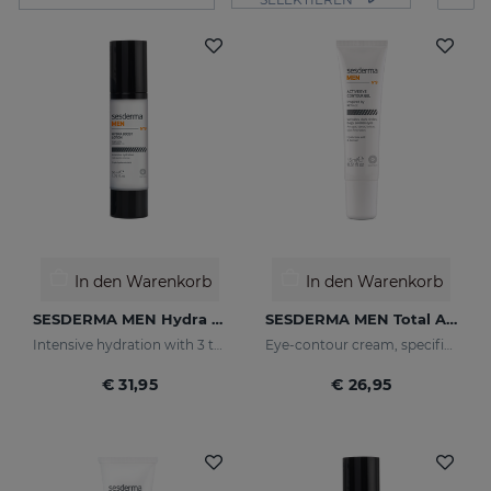
In den Warenkorb
In den Warenkorb
SESDERMA MEN Hydra Boost Lotion
SESDERMA MEN Total Active Eye Contour Gel
Intensive hydration with 3 types of hyaluronic acid
Eye-contour cream, specific for men's skin. Helps reduce and prevent the signs of fatigue
€ 31,95
€ 26,95