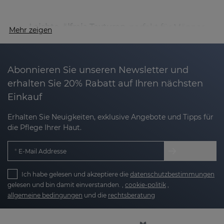
Leichte, ölfreie Texturen
, perfekt für Männer
Mehr zeigen
mit fettiger Haut.
Intensive, langanhaltende Feuchtigkeit.
Abonnieren Sie unseren Newsletter und
Reduktion von Müdigkeitsanzeichen und
erhalten Sie 20% Rabatt auf Ihren nächsten
vorzeitiger Hautalterung.
Einkauf
Beruhigung und Regeneration nach der
Erhalten Sie Neuigkeiten, exklusive Angebote und Tipps für
Rasur.
die Pflege Ihrer Haut.
Schutz vor Umweltverschmutzung und
E-Mail Addresse
oxidativem Stress.
Ich habe gelesen und akzeptiere die
datenschutzbestimmungen
gelesen und bin damit einverstanden. ,
cookie-politik
,
Die
Nanotech-Technologie
von Sesderma kapselt
allgemeine bedingungen
und die
rechtsberatung
Wirkstoffe in Liposomen, wodurch sie tiefer in die
Haut eindringen und maximale Wirksamkeit bei
gleichzeitig hoher Verträglichkeit – selbst bei