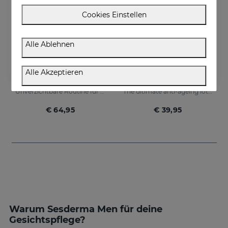
Cookies Einstellen
Alle Ablehnen
In den Warenkorb
In den Warenkorb
Alle Akzeptieren
Men Daily Essentials PACK
SESDERMA MEN Supreme Antiaging Lotion
Unverzichtbare Routine für Männer
The ultimate anti-ageing lotion for men's skin. With retinol and hyaluronic acid
€ 64,95
€ 39,95
Warum Sesderma Men für deine
Gesichtspflege?