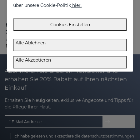
über unsere Cookie-Politik
hier.
Cookies Einstellen
Hinaus fördert seine einzigartige
Zellpenetrationstechnologie
NANO-TPC
die
Aufnahme der Wirkstoffe durch die Haut.
Alle Ablehnen
Mehr zeigen
Alle Akzeptieren
Abonnieren Sie unseren Newsletter und
erhalten Sie 20% Rabatt auf Ihren nächsten
Einkauf
Erhalten Sie Neuigkeiten, exklusive Angebote und Tipps für
die Pflege Ihrer Haut.
E-Mail Addresse
Ich habe gelesen und akzeptiere die
datenschutzbestimmungen