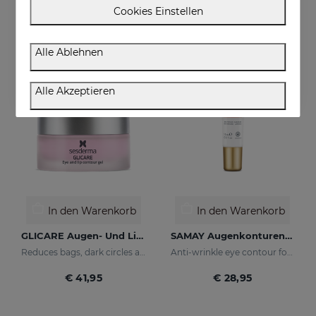
€ 36,95
€ 36,95
Cookies Einstellen
Alle Ablehnen
Alle Akzeptieren
In den Warenkorb
In den Warenkorb
GLICARE Augen- Und Lippenkonturengel
SAMAY Augenkonturencreme
Reduces bags, dark circles and puffiness
Anti-wrinkle eye contour for sensitive skin
€ 41,95
€ 28,95