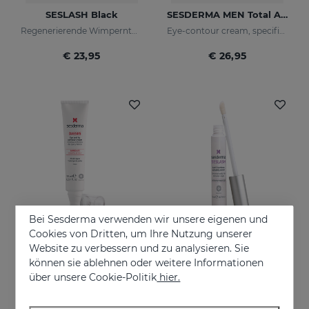
SESLASH Black
SESDERMA MEN Total Active Eye Contour Gel
Regenerierende Wimperntusche mit schwarzen Pigmenten
Eye-contour cream, specific for men's skin. Helps reduce and prevent the signs of fatigue
€ 23,95
€ 26,95
Bei Sesderma verwenden wir unsere eigenen und
Cookies von Dritten, um Ihre Nutzung unserer
Website zu verbessern und zu analysieren. Sie
In den Warenkorb
In den Warenkorb
können sie ablehnen oder weitere Informationen
über unsere Cookie-Politik
hier.
DAESES Augen-Und Lippenkontur
SESLASH
Sofortiger und dauerhafter Lifting-Effekt
Sagen Sie Ja zu XXL-Wimpern!