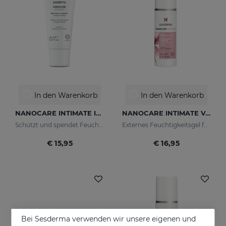
In den Warenkorb
In den Warenkorb
NANOCARE INTIMATE Intimschutzmittel
NANOCARE INTIMATE Velvet Care Feuchtigkeitsgel Für Die Äußeren Genitalien
Schützt und spendet Feuchtigkeit der Haut im Intimbereich.
Externes Feuchtigkeitsgel für den Genitalbereich, das den Intimbereich weich hält und mit Feuchtigkeit versorgt.
€ 15,95
€ 16,95
Bei Sesderma verwenden wir unsere eigenen und