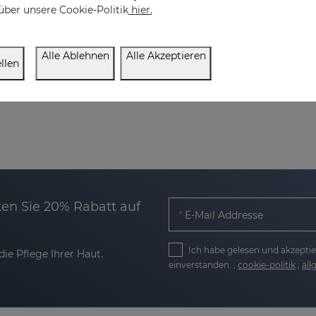
über unsere Cookie-Politik
hier.
Alle Ablehnen
Alle Akzeptieren
llen
en Sie 20% Rabatt auf
E-Mail Addresse
Ich habe gelesen und akzeptie
ie Pflege Ihrer Haut.
einverstanden. ,
cookie-politik
,
al