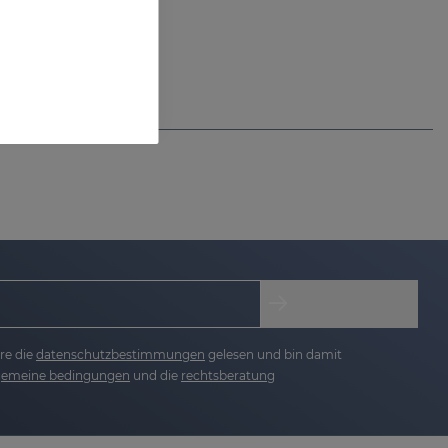
re die
datenschutzbestimmungen
gelesen und bin damit
lgemeine bedingungen
und die
rechtsberatung