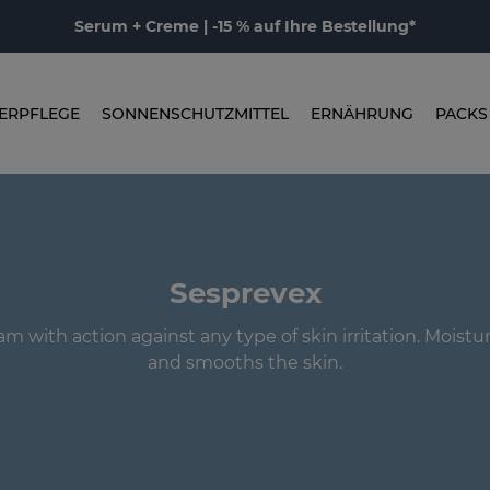
Serum + Creme | -15 % auf Ihre Bestellung*
ERPFLEGE
SONNENSCHUTZMITTEL
ERNÄHRUNG
PACKS
Sesprevex
am with action against any type of skin irritation. Moistur
and smooths the skin.