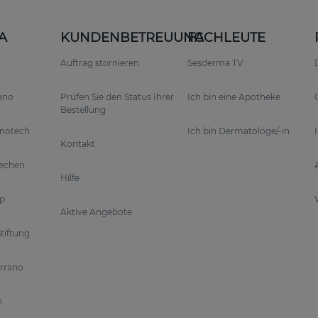
A
KUNDENBETREUUNG
FACHLEUTE
Auftrag stornieren
Sesderma TV
rano
Prüfen Sie den Status Ihrer
Ich bin eine Apotheke
Bestellung
anotech
Ich bin Dermatologe/-in
Kontakt
rechen
Hilfe
p
Aktive Angebote
tiftung
errano
n