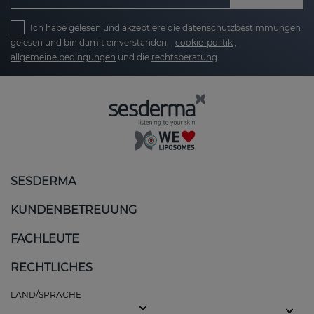
Ich habe gelesen und akzeptiere die
datenschutzbestimmungen
gelesen und bin damit einverstanden. ,
cookie-politik
,
allgemeine bedingungen
und die
rechtsberatung
SESDERMA
KUNDENBETREUUNG
FACHLEUTE
RECHTLICHES
LAND/SPRACHE