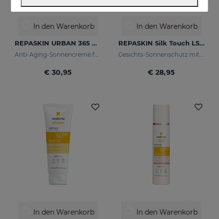
In den Warenkorb
In den Warenkorb
REPASKIN URBAN 365 Anti-Aging LSF50
REPASKIN Silk Touch LSF50
Anti-Aging-Sonnencreme für das Gesicht
Gesichts-Sonnenschutz mit samtigem Finish
€ 30,95
€ 28,95
In den Warenkorb
In den Warenkorb