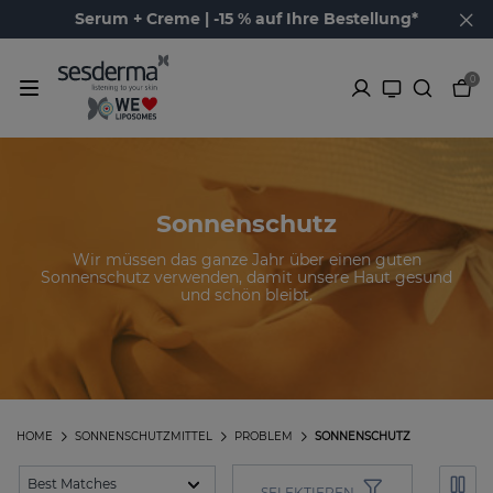
Serum + Creme | -15 % auf Ihre Bestellung*
0
Sonnenschutz
Wir müssen das ganze Jahr über einen guten
Sonnenschutz verwenden, damit unsere Haut gesund
und schön bleibt.
HOME
SONNENSCHUTZMITTEL
PROBLEM
SONNENSCHUTZ
SELEKTIEREN