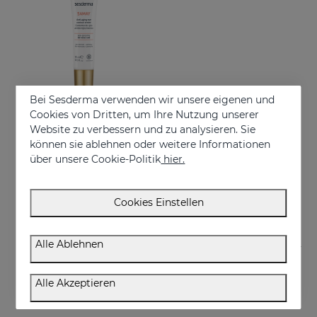
Bei Sesderma verwenden wir unsere eigenen und
Cookies von Dritten, um Ihre Nutzung unserer
Website zu verbessern und zu analysieren. Sie
In den Warenkorb
können sie ablehnen oder weitere Informationen
über unsere Cookie-Politik
hier.
SAMAY Augenkonturencreme
Anti-wrinkle eye contour for sensitive skin
€ 28,95
Cookies Einstellen
Alle Ablehnen
Alle Akzeptieren