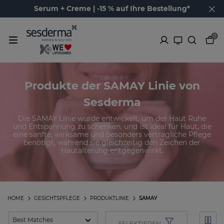
Serum + Creme | -15 % auf Ihre Bestellung*
0
Produkte der SAMAY Linie von
Sesderma
Die SAMAY Linie wurde entwickelt, um der Haut Ruhe
und Entspannung zu schenken, und ist ideal für Haut, die
eine sanfte, wirksame und besonders verträgliche Pflege
benötigt, während sie gleichzeitig den Zeichen der
Hautalterung entgegenwirkt.
HOME
GESICHTSPFLEGE
PRODUKTLINIE
SAMAY
SELEKTIEREN