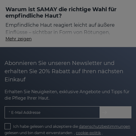
Warum ist SAMAY die richtige Wahl für
empfindliche Haut?
Empfindliche Haut reagiert leicht auf äußere
Einflüsse – sichtbar in Form von Rötungen,
Mehr zeigen
erhöhter Reaktivität oder einer gestörten
Hautbarriere. Mit zunehmendem Alter verstärken
sich diese Anzeichen und erschweren die
Anwendung herkömmlicher Anti-Aging-
Abonnieren Sie unseren Newsletter und
Behandlungen.
SAMAY von Sesderma
ist speziell
erhalten Sie 20% Rabatt auf Ihren nächsten
formuliert, um diesen Herausforderungen zu
Einkauf
begegnen: hochwirksam, aber sanft zur Haut.
Erhalten Sie Neuigkeiten, exklusive Angebote und Tipps für
Die Produkte enthalten eine innovative
die Pflege Ihrer Haut.
Verkapselungstechnologie: sogenannte
Sensisomen
– fortschrittliche Glicerosomen auf
E-Mail Addresse
Basis von Glycerin. Diese ermöglichen es, die
Wirkstoffe besonders hautschonend tief in die
Ich habe gelesen und akzeptiere die
datenschutzbestimmungen
Haut einzuschleusen. Neben maximaler
gelesen und bin damit einverstanden. ,
cookie-politik
,