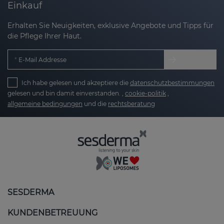
Einkauf
Erhalten Sie Neuigkeiten, exklusive Angebote und Tipps für
die Pflege Ihrer Haut.
E-Mail Addresse
Ich habe gelesen und akzeptiere die
datenschutzbestimmungen
gelesen und bin damit einverstanden. ,
cookie-politik
,
allgemeine bedingungen
und die
rechtsberatung
SESDERMA
KUNDENBETREUUNG