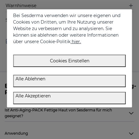
Warnhinweise
Bei Sesderma verwenden wir unsere eigenen und
Share
Cookies von Dritten, um Ihre Nutzung unserer
Website zu verbessern und zu analysieren. Sie
können sie ablehnen oder weitere Informationen
Free shipping in orders over
Delivery in 24 - 72 hours
über unsere Cookie-Politik
hier.
100 €
(working days)
Cookies Einstellen
Alle Ablehnen
Brauchen Sie Informationen zum Anti-Aging-
PACK Fettige Haut von Sesderma?
Alle Akzeptieren
Ist Anti-Aging-PACK Fettige Haut von Sesderma für mich
geeignet?
Anwendung