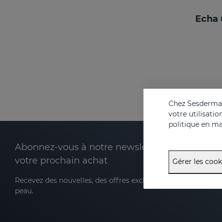
Echa 
Chez Sesderma, 
votre utilisati
politique en ma
Abonnez-vous à notre newsletter et recevez 2
votre prochain achat
Gérer les cook
Recevez des nouvelles, des offres exclusives et des conseils
peau.