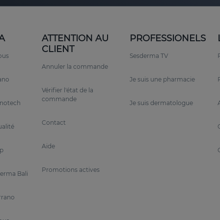
A
ATTENTION AU
PROFESSIONELS
CLIENT
ous
Sesderma TV
Annuler la commande
rano
Je suis une pharmacie
Vérifier l'état de la
commande
anotech
Je suis dermatologue
Contact
alité
Aide
p
Promotions actives
erma Bali
rrano