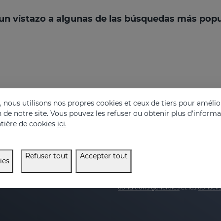
un vistazo a algunas de las búsquedas más popu
nous utilisons nos propres cookies et ceux de tiers pour amélior
on de notre site. Vous pouvez les refuser ou obtenir plus d'inform
tière de cookies
ici.
0 % de réduction sur
E-mail
Refuser tout
Accepter tout
ies
J'ai lu et j'accepte le
politique 
 pour prendre soin de votre
conditions générales
et les
conseils