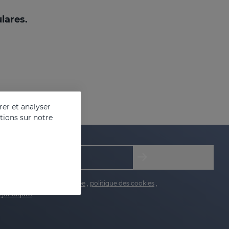
lares.
er et analyser
ations sur notre
de protection de la vie privée
,
politique des cookies
,
 juridiques