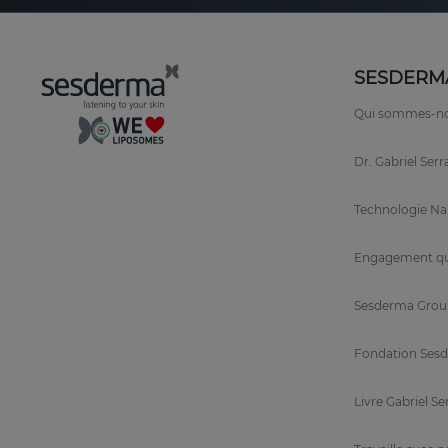
SESDERM
Qui sommes-n
Dr. Gabriel Ser
Technologie N
Engagement qu
Sesderma Grou
Fondation Sesd
Livre Gabriel Se