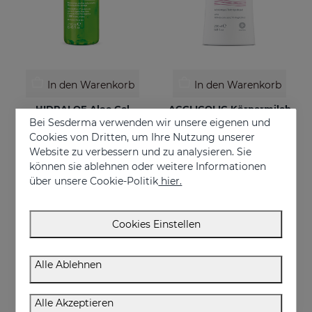
In den Warenkorb
In den Warenkorb
HIDRALOE Aloe Gel
ACGLICOLIC Körpermilch
Bei Sesderma verwenden wir unsere eigenen und
100% reine Bio-Aloe vera
Erneuert Ihre Haut mit einer noch nie dagewesenen Wirksamkeit
Cookies von Dritten, um Ihre Nutzung unserer
€ 16,95
€ 34,95
Website zu verbessern und zu analysieren. Sie
können sie ablehnen oder weitere Informationen
über unsere Cookie-Politik
hier.
Cookies Einstellen
Alle Ablehnen
Alle Akzeptieren