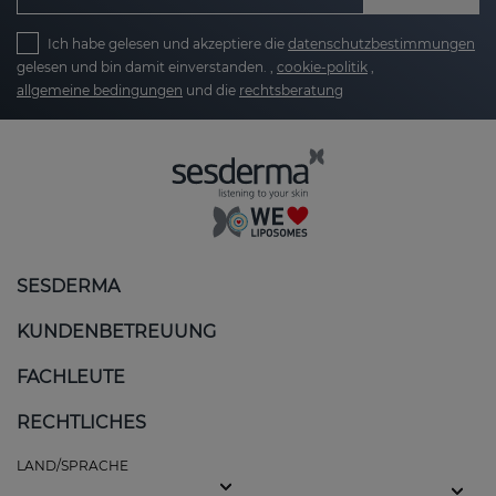
Ich habe gelesen und akzeptiere die
datenschutzbestimmungen
gelesen und bin damit einverstanden. ,
cookie-politik
,
allgemeine bedingungen
und die
rechtsberatung
SESDERMA
KUNDENBETREUUNG
FACHLEUTE
RECHTLICHES
LAND/SPRACHE