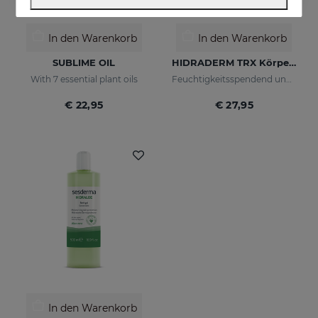
In den Warenkorb
In den Warenkorb
SUBLIME OIL
HIDRADERM TRX Körpermilch
With 7 essential plant oils
Feuchtigkeitsspendend und klärend, schnell einziehend
€ 22,95
€ 27,95
In den Warenkorb