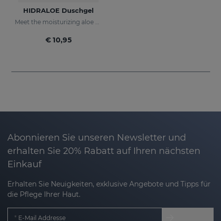
HIDRALOE Duschgel
Meet the moisturizing aloe vera bath gel ideal for the whole family, even for the most sensitive skins and babies immature skin
€ 10,95
Abonnieren Sie unseren Newsletter und
erhalten Sie 20% Rabatt auf Ihren nächsten
Einkauf
Erhalten Sie Neuigkeiten, exklusive Angebote und Tipps für
die Pflege Ihrer Haut.
E-Mail Addresse