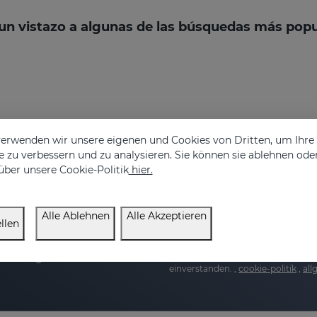
un vistazo a algunas de las búsquedas más popu
erwenden wir unsere eigenen und Cookies von Dritten, um Ihr
 zu verbessern und zu analysieren. Sie können sie ablehnen ode
über unsere Cookie-Politik
hier.
en Sie 20% Rabatt auf
Alle Ablehnen
Alle Akzeptieren
E-Mail Addresse
llen
Ich habe gelesen und akzeptie
ie Pflege Ihrer Haut.
einverstanden. ,
cookie-politik
,
al