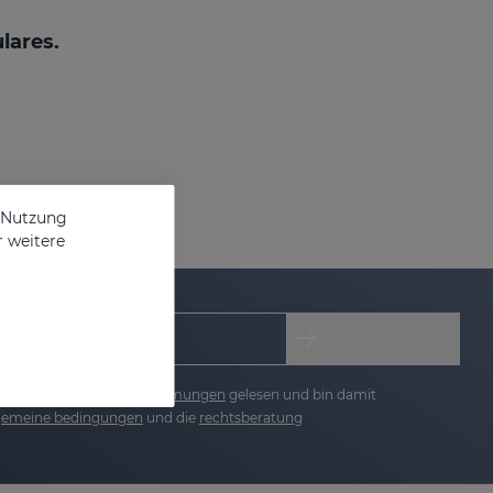
lares.
e Nutzung
r weitere
re die
datenschutzbestimmungen
gelesen und bin damit
lgemeine bedingungen
und die
rechtsberatung