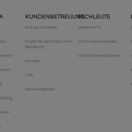
A
KUNDENBETREUUNG
FACHLEUTE
Auftrag stornieren
Sesderma TV
rano
Prüfen Sie den Status Ihrer
Ich bin eine Apotheke
Bestellung
anotech
Ich bin Dermatologe/-in
Kontakt
rechen
Hilfe
p
Aktive Angebote
tiftung
errano
n