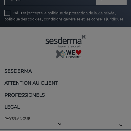
J'ai lu et j'accepte le
politique de protection de la vie privée
,
politique des cookies
,
conditions générales
et les
conseils juridiques
SESDERMA
ATTENTION AU CLIENT
PROFESSIONELS
LEGAL
PAYS/LANGUE