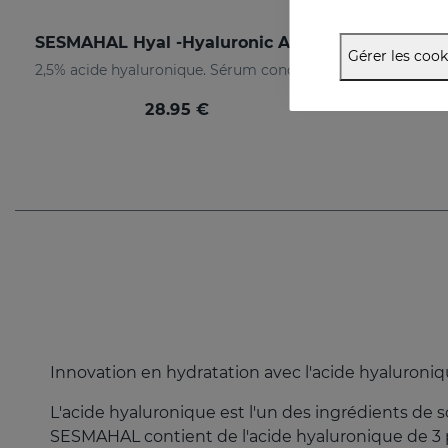
SESMAHAL Hyal -Hyaluronic Acid 2.5%
Gérer les cook
2,5% acide hyaluronique. Sérum concentré remplisseur
EGCG. Sér
28.95 €
Innovation en hydratation avec l'acide hyaluroniq
L'acide hyaluronique est l'un des ingrédients de 
SESMAHAL contient de l'acide hyaluronique de 3 po