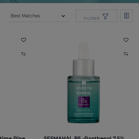
FILTRER
time Pine
SESMAHAL B5 -Panthenol 7.5%