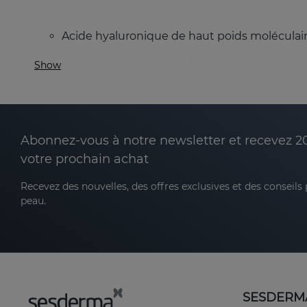
Acide hyaluronique de haut poids moléculaire
Acide hyaluronique de faible poids molécula
Show
l'élasticité.
Acide hyaluronique hydrolysé : atteint des c
visiblement lisses.
Abonnez-vous à notre newsletter et recevez 2
votre prochain achat
Cette combinaison de différentes tailles moléculair
un effet hydratant immédiat et durable.
Recevez des nouvelles, des offres exclusives et des conseils
peau.
Principaux avantages de SESMAHAL
Hydratation profonde et durable
La combinaison d'acide hyaluronique de différent
complexe assure une hydratation maximale de la pe
SESDERM