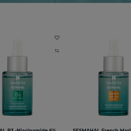
L B3 -Niacinamide 6%
SESMAHAL French Mari