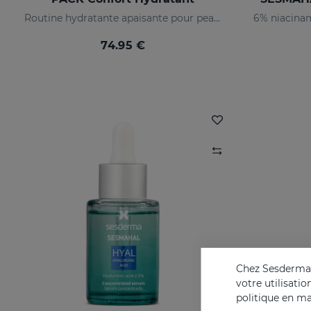
Routine hydratante apaisante pour peau sèche ou sensibilisée
74.95 €
Chez Sesderma, 
votre utilisati
politique en ma