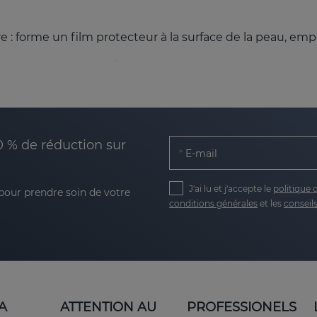
 : forme un film protecteur à la surface de la peau, em
ire : pénètre plus profondément dans la peau, stimulant 
ouches plus profondes pour favoriser la synthèse endogè
0 % de réduction sur
E-mail
es permet à l'acide hyaluronique d'agir à la fois sur la s
J'ai lu et j'accepte le
politique 
 pour prendre soin de votre
conditions générales
et les
conseils
 pour tous les types de peau
s poids moléculaires offre une
hydratation complète qui 
au, laissant la peau hydratée, douce et avec une plus g
A
ATTENTION AU
PROFESSIONELS