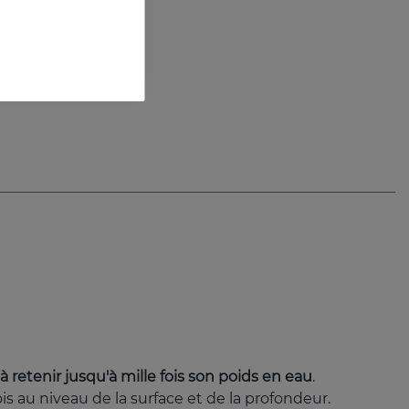
l 0.15%
tré anti-âge
à retenir jusqu'à mille fois son poids en eau
.
s au niveau de la surface et de la profondeur.