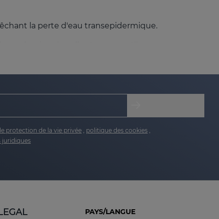
pêchant la perte d'eau transepidermique.
la production de collagène et améliorant
ne de l'acide hyaluronique et des rides
urface et les couches profondes de la peau, offrant
de protection de la vie privée
,
politique des cookies
,
 juridiques
s'adapte aux différents besoins de la peau
. Ce
rande élasticité.
LEGAL
PAYS/LANGUE