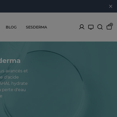
0
BLOG
SESDERMA
sderma
us avancés et
e d'acide
MAHAL hydrate
a perte d'eau
he