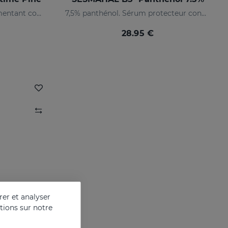
Pin maritime. Sérum dépigmentant concentré
7,5% panthénol. Sérum protecteur concentré
28.95 €
er et analyser
ations sur notre