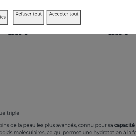
SESMAHAL EGCG -Epigallocatechin Gallate
SESMAHAL R -Retino
Refuser tout
Accepter tout
ies
um concentré antioxydante
0,15% rétinol. Sérum concen
28.95 €
28.95 €
ue triple
soins de la peau les plus avancés, connu pour sa
capacité 
ids moléculaires, ce qui permet une hydratation à la foi