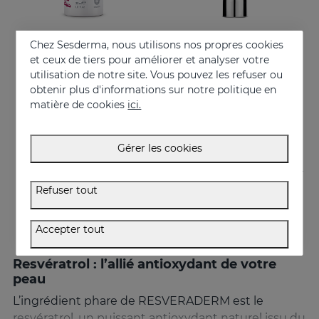
Chez Sesderma, nous utilisons nos propres cookies
Acheter
Acheter
et ceux de tiers pour améliorer et analyser votre
utilisation de notre site. Vous pouvez les refuser ou
RESVERADERM Mist
RESVERADERM Antiox Concentré Anti-Âge
obtenir plus d'informations sur notre politique en
L’allié parfait pour booster votre beauté qui tient facilement dans la main
Cocktail antioxydant puissant au resvératrol
matière de cookies
ici.
27.95 €
57.95 €
Gérer les cookies
Refuser tout
Accepter tout
Resvératrol : l’allié antioxydant de votre
peau
L’ingrédient phare de RESVERADERM est le
resvératrol, un puissant antioxydant naturel issu du