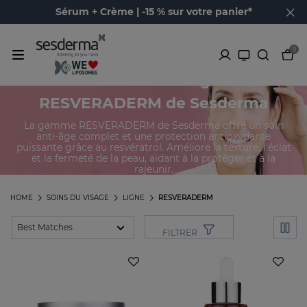
Sérum + Crème | -15 % sur votre panier*
0
Produits de la ligne
RESVERADERM de Sesderma
La gamme RESVERADERM de Sesderma offre un soin
anti-âge complet et une protection antioxydante
puissante grâce au resvératrol. Améliore la texture, l'éclat
et la fermeté de la peau, aidant à la protéger et à la
rajeunir.
HOME
SOINS DU VISAGE
LIGNE
RESVERADERM
FILTRER