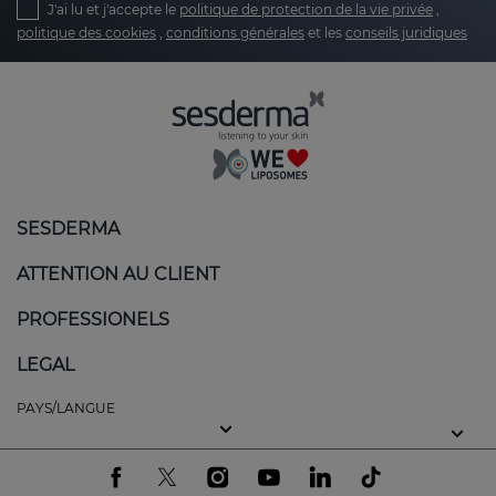
J'ai lu et j'accepte le
politique de protection de la vie privée
,
politique des cookies
,
conditions générales
et les
conseils juridiques
Relief from redness and itching
: one of the
most annoying symptoms of atopic-prone
skin is constant itching. Sesderma products
are formulated with soothing active
ingredients that help reduce the itching
sensation, relieving discomfort and redness.
SESDERMA
Restoring the skin barrier
: atopic skin loses its
ability to retain moisture, which can lead to
ATTENTION AU CLIENT
severe dehydration. Many of our products
include ceramides, an essential ingredient for
PROFESSIONELS
restoring the skin's lipid barrier. This helps
LEGAL
prevent water loss and protect the skin from
external aggressions, restoring the skin's
PAYS/LANGUE
ability to stay hydrated and healthy.
Intense and long-lasting hydration
:
moisturisation is key for atopic-prone skin.