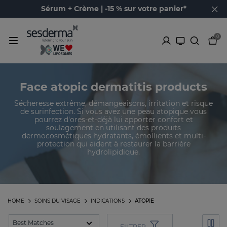
Sérum + Crème | -15 % sur votre panier*
0
Face atopic dermatitis products
Sécheresse extrême, démangeaisons, irritation et risque
de surinfection. Si vous avez une peau atopique vous
pourrez d'ores-et-déjà lui apporter confort et
soulagement en utilisant des produits
dermocosmétiques hydratants, émollients et multi-
protection qui aident à restaurer la barrière
hydrolipidique.
HOME
SOINS DU VISAGE
INDICATIONS
ATOPIE
FILTRER