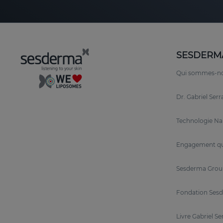
SESDERM
Qui sommes-n
Dr. Gabriel Ser
Technologie N
Engagement qu
Sesderma Grou
Fondation Sesd
Livre Gabriel Se