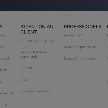
A
ATTENTION AU
PROFESSIONELS
CLIENT
ous
Sesderma TV
Annuler la commande
rano
Je suis une pharmacie
Vérifier l'état de la
commande
anotech
Je suis dermatologue
Contact
alité
Aide
p
Promotions actives
erma Bali
rrano