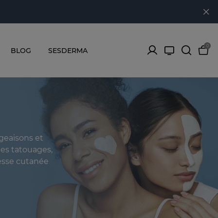
0
BLOG
SESDERMA
geaisons et
 les tatouages,
resse cutanée