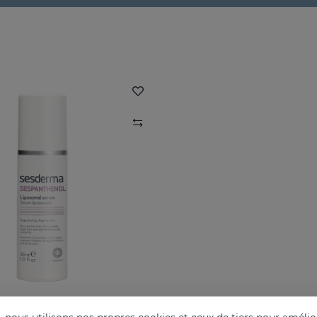
SESPANTHENOL Sérum Liposomal