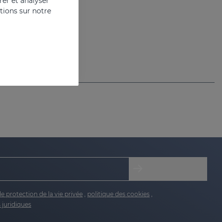
er et analyser
ations sur notre
de protection de la vie privée
,
politique des cookies
,
 juridiques