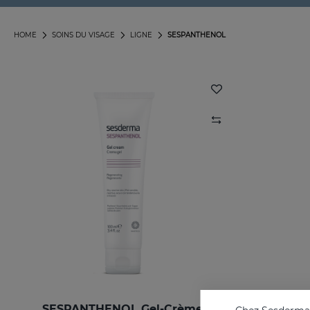
HOME
SOINS DU VISAGE
LIGNE
SESPANTHENOL
SESPANTHENOL Gel-Crème