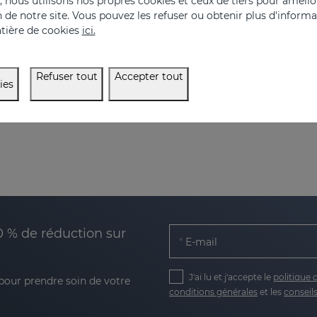
nous utilisons nos propres cookies et ceux de tiers pour amélior
on de notre site. Vous pouvez les refuser ou obtenir plus d'inform
Soin quotidien du visage pour la défense des peaux sensibles ou abîmées
tière de cookies
ici.
44.95 €
Refuser tout
Accepter tout
ies
0 % de réduction sur
E-mail
J'ai lu et j'accepte le
politique 
 pour prendre soin de votre
conditions générales
et les
conseils