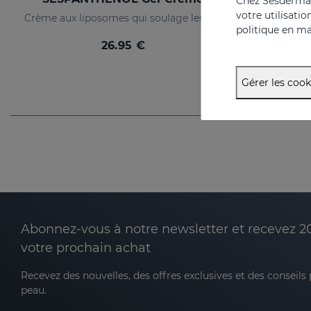
Chez Sesderma, 
votre utilisati
Crème aux liposomes qui soulage les démangeaisons et les rougeurs des irritations cutanées
politique en ma
26.95 €
Gérer les cook
Abonnez-vous à notre newsletter et recevez 2
votre prochain achat
Recevez des nouvelles, des offres exclusives et des conseils
peau.