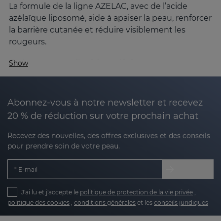
La formule de la ligne AZELAC, avec de l’acide
azélaïque liposomé, aide à apaiser la peau, renforcer
la barrière cutanée et réduire visiblement les
rougeurs.
Qu’est-ce que l'acide azélaïque et comment
Show
agit-il sur la peau ?
L'acide azélaïque est un
ingrédient naturel clé en
dermatologie pour ses multiples bienfaits :
Abonnez-vous à notre newsletter et recevez
20 % de réduction sur votre prochain achat
Apaisant
: réduit les rougeurs, les brûlures et
Recevez des nouvelles, des offres exclusives et des conseils
les sensations de brûlure.
pour prendre soin de votre peau.
Séborégulateur
: contrôle la sécrétion sébacée
E-mail
et normalise la kératinisation.
J'ai lu et j'accepte le
politique de protection de la vie privée
,
Dépigmentant doux
: atténue les taches
politique des cookies
,
conditions générales
et les
conseils juridiques
contribuant à un ton plus uniforme.