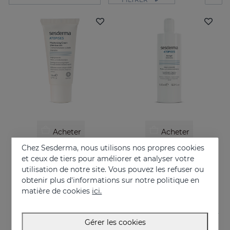
Acheter
Acheter
Chez Sesderma, nous utilisons nos propres cookies
ATOPISES Crème Hydratante Soin Intensif
ATOPISES Gel De Bain
et ceux de tiers pour améliorer et analyser votre
Pour les peaux à tendance topique
Pour les peaux à tendance topique
utilisation de notre site. Vous pouvez les refuser ou
obtenir plus d'informations sur notre politique en
26.95 €
12.95 €
matière de cookies
ici.
Gérer les cookies