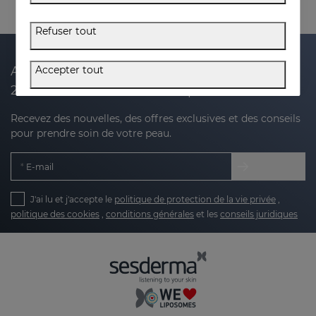
Refuser tout
Accepter tout
Abonnez-vous à notre newsletter et recevez
20 % de réduction sur votre prochain achat
Recevez des nouvelles, des offres exclusives et des conseils
pour prendre soin de votre peau.
E-mail
J'ai lu et j'accepte le
politique de protection de la vie privée
,
politique des cookies
,
conditions générales
et les
conseils juridiques