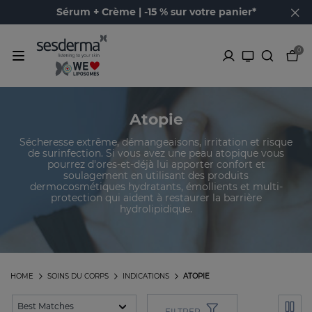
Sérum + Crème | -15 % sur votre panier*
0
Atopie
Sécheresse extrême, démangeaisons, irritation et risque
de surinfection. Si vous avez une peau atopique vous
pourrez d'ores-et-déjà lui apporter confort et
soulagement en utilisant des produits
dermocosmétiques hydratants, émollients et multi-
protection qui aident à restaurer la barrière
hydrolipidique.
HOME
SOINS DU CORPS
INDICATIONS
ATOPIE
FILTRER