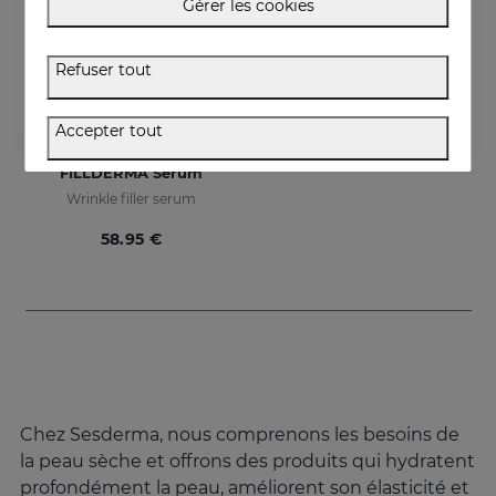
Gérer les cookies
Refuser tout
Accepter tout
Acheter
FILLDERMA Serum
Wrinkle filler serum
58.95 €
Chez Sesderma, nous comprenons les besoins de
la peau sèche et offrons des produits qui hydratent
profondément la peau, améliorent son élasticité et