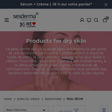
Sérum + Crème | -15 % sur votre panier*
0
Products for dry skin
La peau sèche est un type de peau qui nécessite des soins
et une attention particuliers. Contrairement à d'autres
types de peau, la peau sèche a une capacité plus faible à
retenir l'humidité, la rendant sujette à des tiraillements, à
la desquamation et à des signes prématurés de
vieillissement. De plus, la peau sèche est plus sensible aux
facteurs externes tels que le froid, le vent ou les rayons
UV.
HOME
SOINS DU VISAGE
INDICATIONS
PEAU SÈCHE
FILTRER