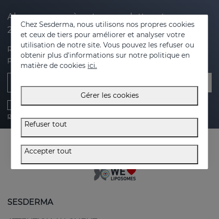
Abonnez-vous à notre newsletter et recevez
Chez Sesderma, nous utilisons nos propres cookies
20 % de réduction sur votre prochain achat
et ceux de tiers pour améliorer et analyser votre
utilisation de notre site. Vous pouvez les refuser ou
Recevez des nouvelles, des offres exclusives et des conseils
obtenir plus d'informations sur notre politique en
pour prendre soin de votre peau.
matière de cookies
ici.
E-mail
Gérer les cookies
J'ai lu et j'accepte le
politique de protection de la vie privée
,
politique des cookies
,
conditions générales
et les
conseils juridiques
Refuser tout
Accepter tout
SESDERMA