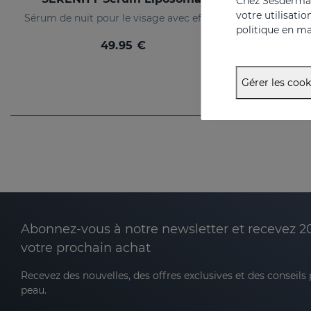
Chez Sesderma, 
votre utilisati
Sérum de nuit pour le visage avec effet relaxant
Crème
politique en ma
49.95 €
Gérer les cook
Abonnez-vous à notre newsletter et recevez 2
votre prochain achat
Recevez des nouvelles, des offres exclusives et des conseils
peau.