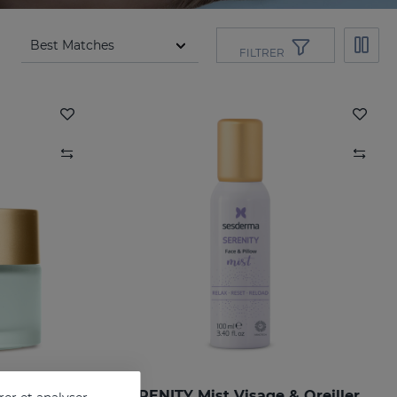
FILTRER
e Nuit
SERENITY Mist Visage & Oreiller