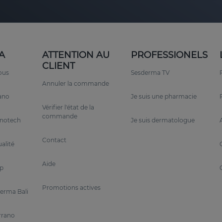
A
ATTENTION AU
PROFESSIONELS
CLIENT
ous
Sesderma TV
Annuler la commande
rano
Je suis une pharmacie
Vérifier l'état de la
commande
anotech
Je suis dermatologue
Contact
alité
Aide
p
Promotions actives
erma Bali
rrano