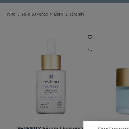
HOME
SOINS DU VISAGE
LIGNE
SERENITY
SERENITY Sérum Liposomal
SERE