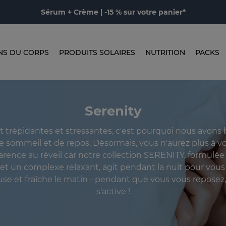
Sérum + Crème | -15 % sur votre panier*
NS DU CORPS
PRODUITS SOLAIRES
NUTRITION
PACKS
Serenity
t trépidantes et stressantes, c'est pourquoi nous avons
 sommeil et de repos. Désormais, vous n'aurez plus à v
rence au réveil car notre collection SERENITY, formulée 
et un complexe relaxant, agit pendant la nuit pour vou
se et fraîche le matin - pendant que vous vous reposez
s'active !