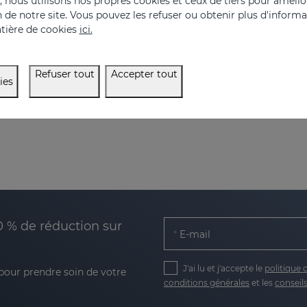
nous utilisons nos propres cookies et ceux de tiers pour amélior
on de notre site. Vous pouvez les refuser ou obtenir plus d'inform
 de nuit pour le visage
Masque de nuit de textur
tière de cookies
ici.
49.95 €
34.95 €
Refuser tout
Accepter tout
ies
0 % de réduction sur
E-mail
J'ai lu et j'accepte le
politique 
 pour prendre soin de votre
conditions générales
et les
conseils