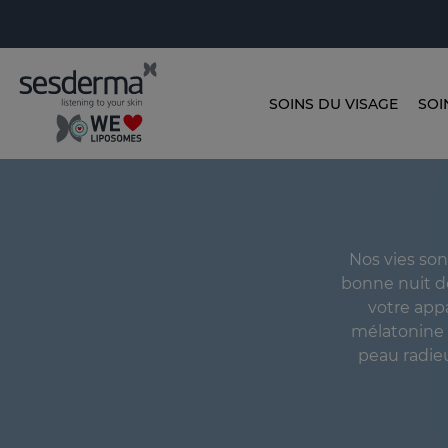
SOINS DU VISAGE
SOI
Nos vies son
bonne nuit de
votre appa
mélatonine 
peau radieu