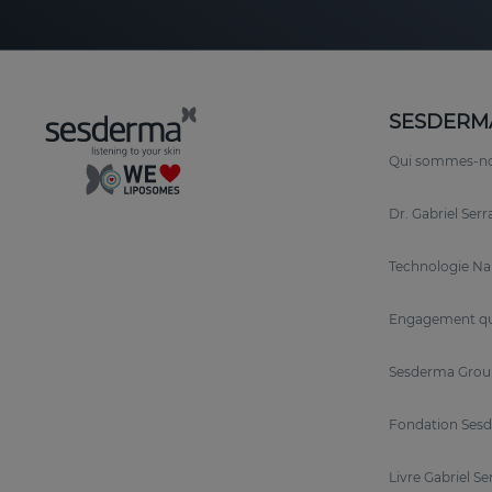
SESDERM
Qui sommes-n
Dr. Gabriel Ser
Technologie N
Engagement qu
Sesderma Grou
Fondation Sesd
Livre Gabriel Se