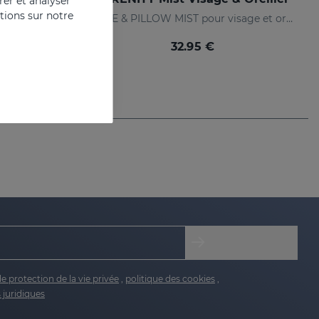
er et analyser
ations sur notre
e légère
FACE & PILLOW MIST pour visage et oreiller
32.95 €
de protection de la vie privée
,
politique des cookies
,
 juridiques