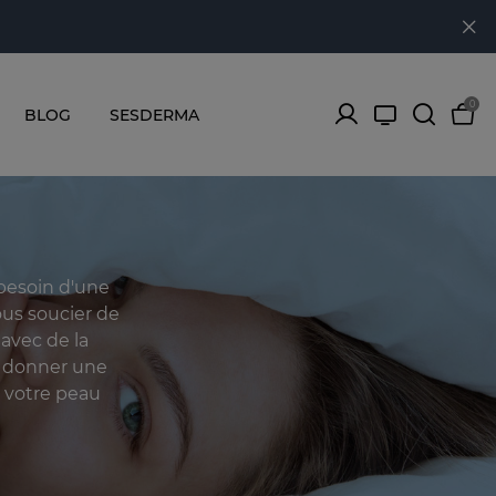
0
BLOG
SESDERMA
 besoin d'une
ous soucier de
avec de la
s donner une
, votre peau