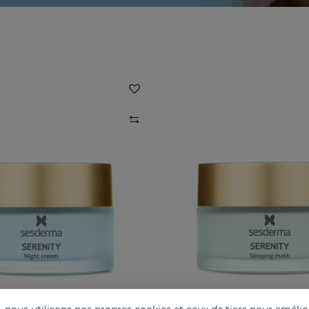
NITY Crème De Nuit
SERENITY Masque D