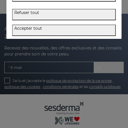
Refuser tout
Accepter tout
Abonnez-vous à notre newsletter et recevez
20 % de réduction sur votre prochain achat
Recevez des nouvelles, des offres exclusives et des conseils
pour prendre soin de votre peau.
E-mail
J'ai lu et j'accepte le
politique de protection de la vie privée
,
politique des cookies
,
conditions générales
et les
conseils juridiques