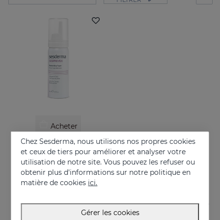
Acheter
Chez Sesderma, nous utilisons nos propres cookies
SESPREVEX Mousse Protectrice
et ceux de tiers pour améliorer et analyser votre
Prévention et traitement des irritations et brûlures de toutes sortes.
utilisation de notre site. Vous pouvez les refuser ou
obtenir plus d'informations sur notre politique en
24.95 €
matière de cookies
ici.
Gérer les cookies