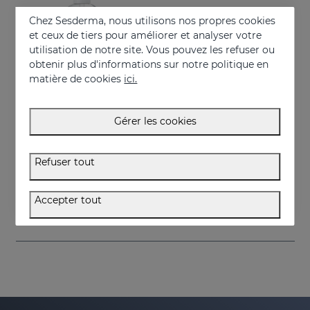
Chez Sesderma, nous utilisons nos propres cookies
et ceux de tiers pour améliorer et analyser votre
utilisation de notre site. Vous pouvez les refuser ou
obtenir plus d'informations sur notre politique en
matière de cookies
ici.
Gérer les cookies
Acheter
GERMISES LF Gel Hydroalcoolique Pour Les Mains 250ml
Refuser tout
Gel hydroalcoolique désinfectant pour les mains avec alcool
7.95 €
Accepter tout