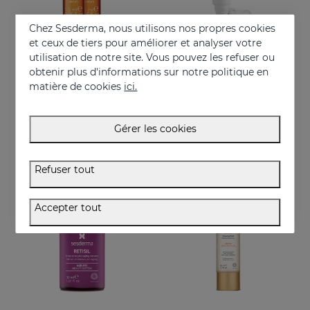
Chez Sesderma, nous utilisons nos propres cookies
et ceux de tiers pour améliorer et analyser votre
utilisation de notre site. Vous pouvez les refuser ou
Acheter
Acheter
obtenir plus d'informations sur notre politique en
matière de cookies
ici.
C-VIT Sérum Intensif Ampoules
C-VIT Contour Des Yeux
Ampoules effet flash avec vitamine C
Effet antioxydant puissant
Gérer les cookies
25.95 €
32.95 €
Refuser tout
BEST SELLER
Accepter tout