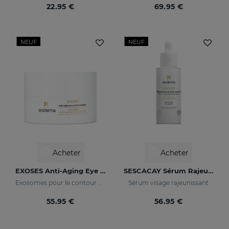
22.95 €
69.95 €
NEUF
NEUF
Acheter
Acheter
EXOSES Anti-Aging Eye And Lip Contour
SESCACAY Sérum Rajeunissant
Exosomes pour le contour des yeux
Sérum visage rajeunissant
55.95 €
56.95 €