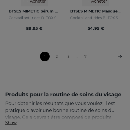
Acheter
Acheter
BTSES MIMETIC Sérum Anti-Rides D'expression
BTSES MIMETIC Masque Facial
Cocktail anti-rides B -TOX SYSTEM +
Cocktail anti-rides B -TOX SYSTEM +
89.95 €
54.95 €
1
2
3
...
7
Produits pour la routine de soins du visage
Pour obtenir les résultats que vous voulez, il est
pratique d'avoir une bonne routine de soins du
visage. Cela devrait être composé de produits
Show
spécifiques pour le visage qui comprennent le