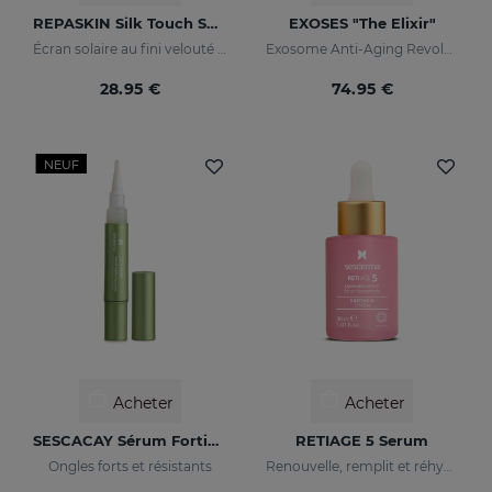
REPASKIN Silk Touch SPF50
EXOSES "The Elixir"
Écran solaire au fini velouté pour le visage
Exosome Anti-Aging Revolution
28.95 €
74.95 €
NEUF
Acheter
Acheter
SESCACAY Sérum Fortifiant Pour Ongles
RETIAGE 5 Serum
Ongles forts et résistants
Renouvelle, remplit et réhydrate