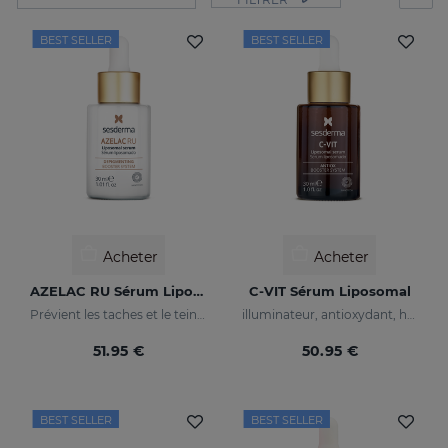
BEST SELLER
BEST SELLER
Acheter
Acheter
AZELAC RU Sérum Liposomal
C-VIT Sérum Liposomal
Prévient les taches et le teint irrégulier
illuminateur, antioxydant, hydratant et anti-rides
51.95 €
50.95 €
BEST SELLER
BEST SELLER