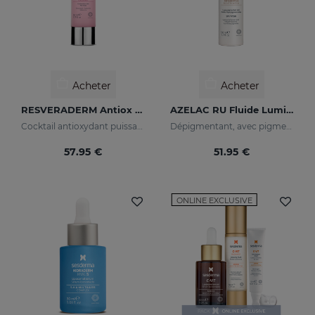
Acheter
Acheter
RESVERADERM Antiox Concentré Anti-Âge
AZELAC RU Fluide Lumineux
Cocktail antioxydant puissant au resvératrol
Dépigmentant, avec pigments lumineux et filtres solaires
57.95 €
51.95 €
ONLINE EXCLUSIVE